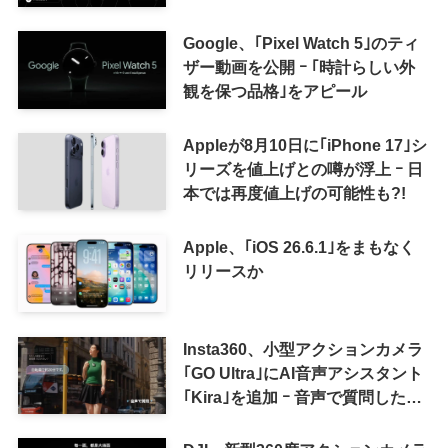
ツ報酬プログラム｣を導入へ ｰ 従
来の｢収益分配｣は廃止
Google、｢Pixel Watch 5｣のティ
ザー動画を公開 ｰ ｢時計らしい外
観を保つ品格｣をアピール
Appleが8月10日に｢iPhone 17｣シ
リーズを値上げとの噂が浮上 ｰ 日
本では再度値上げの可能性も?!
Apple、｢iOS 26.6.1｣をまもなく
リリースか
Insta360、小型アクションカメラ
｢GO Ultra｣にAI音声アシスタント
｢Kira｣を追加 ｰ 音声で質問した
り、リアルタイム翻訳などが利用
可能に