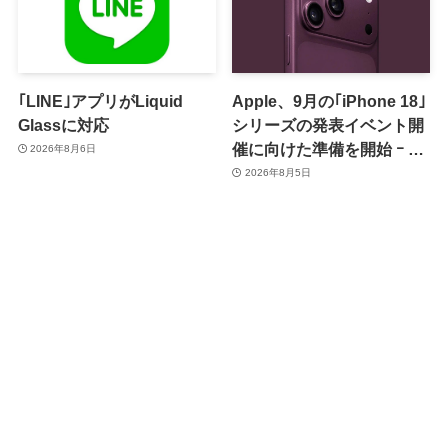
｢LINE｣アプリがLiquid
Apple、9月の｢iPhone 18｣
Glassに対応
シリーズの発表イベント開
催に向けた準備を開始 ｰ 9
2026年8月6日
月8日か9月9日に開催見込
2026年8月5日
み