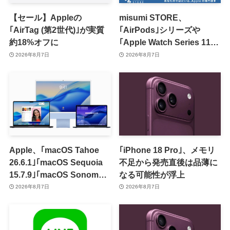
【セール】Appleの
misumi STORE、
｢AirTag (第2世代)｣が実質
｢AirPods｣シリーズや
約18%オフに
｢Apple Watch Series 11｣
のセールを開催中
2026年8月7日
2026年8月7日
Apple、｢macOS Tahoe
｢iPhone 18 Pro｣、メモリ
26.6.1｣｢macOS Sequoia
不足から発売直後は品薄に
15.7.9｣｢macOS Sonoma
なる可能性が浮上
14.8.9｣をリリース ｰ 画面共
2026年8月7日
2026年8月7日
有の脆弱性を修正