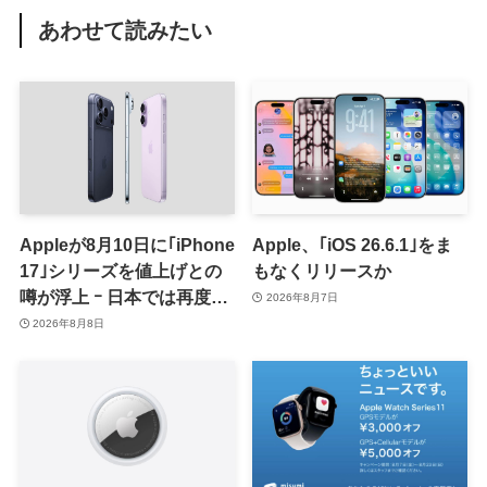
あわせて読みたい
Appleが8月10日に｢iPhone
Apple、｢iOS 26.6.1｣をま
17｣シリーズを値上げとの
もなくリリースか
噂が浮上 ｰ 日本では再度値
2026年8月7日
上げの可能性も?!
2026年8月8日