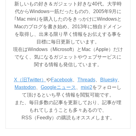
新しいもの好き＆ガジェット好きな40代。大学時
代からWindows一筋だったものの、2005年9月に
｢Mac mini｣を購入したのをきっかけにWindowsと
Macのブログを書き始め、2013年に独自ドメイン
を取得し、出来る限り早く情報をお伝えする事を
目標に毎日更新しています。
現在はWindows（Microsoft）とMac（Apple）だけ
でなく、気になるガジェットやウェブサービスに
関する情報も発信しています。
X（旧Twitter）
や
Facebook
、
Threads
、
Bluesky
、
Mastodon
、
Googleニュース
、
mixi2
をフォローし
て頂けるといち早く情報を閲覧可能です。
また、毎日多数の記事を更新しており、記事が埋
もれてしまうことも多々あるので、
RSS（Feedly）の購読もオススメします。