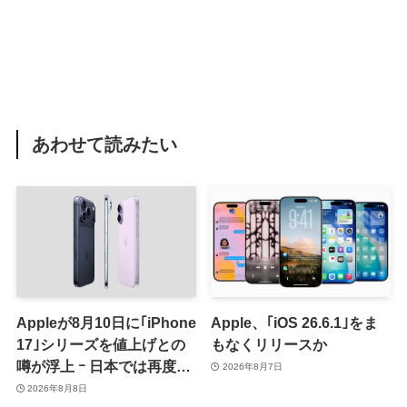
あわせて読みたい
Appleが8月10日に｢iPhone
Apple、｢iOS 26.6.1｣をま
17｣シリーズを値上げとの
もなくリリースか
噂が浮上 ｰ 日本では再度値
2026年8月7日
上げの可能性も?!
2026年8月8日