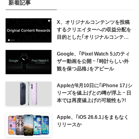
新着記事
X、オリジナルコンテンツを投稿
するクリエイターへの収益分配を
目的とした｢オリジナルコンテン
ツ報酬プログラム｣を導入へ ｰ 従
来の｢収益分配｣は廃止
Google、｢Pixel Watch 5｣のティ
ザー動画を公開 ｰ ｢時計らしい外
観を保つ品格｣をアピール
Appleが8月10日に｢iPhone 17｣シ
リーズを値上げとの噂が浮上 ｰ 日
本では再度値上げの可能性も?!
Apple、｢iOS 26.6.1｣をまもなく
リリースか