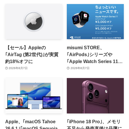
【セール】Appleの
misumi STORE、
｢AirTag (第2世代)｣が実質
｢AirPods｣シリーズや
約18%オフに
｢Apple Watch Series 11｣
のセールを開催中
2026年8月7日
2026年8月7日
Apple、｢macOS Tahoe
｢iPhone 18 Pro｣、メモリ
26.6.1｣｢macOS Sequoia
不足から発売直後は品薄に