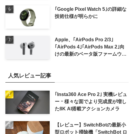
｢Google Pixel Watch 5｣の詳細な
技術仕様が明らかに
Apple、｢AirPods Pro 2/3｣
｢AirPods 4｣｢AirPods Max 2｣向
けの最新のベータ版ファームウェ
ア｢9A5336b｣を提供開始
人気レビュー記事
｢Insta360 Ace Pro 2｣ 実機レビュ
ー ｰ 様々な面でより完成度が増し
た8K AI搭載アクションカメラ
【レビュー】SwitchBotの最新小
型ロボット掃除機「SwitchBot ロ