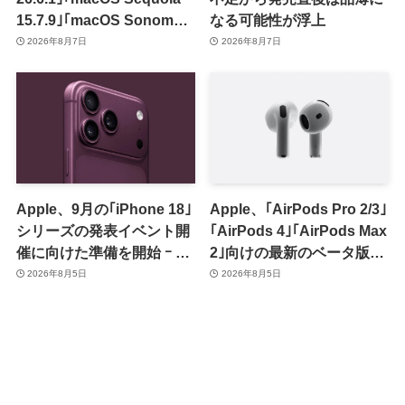
15.7.9｣｢macOS Sonoma
なる可能性が浮上
14.8.9｣をリリース ｰ 画面共
2026年8月7日
2026年8月7日
有の脆弱性を修正
Apple、9月の｢iPhone 18｣
Apple、｢AirPods Pro 2/3｣
シリーズの発表イベント開
｢AirPods 4｣｢AirPods Max
催に向けた準備を開始 ｰ 9
2｣向けの最新のベータ版フ
月8日か9月9日に開催見込
ァームウェア｢9A5336b｣を
2026年8月5日
2026年8月5日
み
提供開始