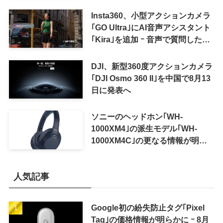
Insta360、小型アクションカメラ
｢GO Ultra｣にAI音声アシスタント
｢Kira｣を追加 ｰ 音声で質問した
り、リアルタイム翻訳などが利用
可能に
DJI、新型360度アクションカメラ
｢DJI Osmo 360 II｣を中国で8月13
日に発表へ
ソニーのヘッドホン｢WH-
1000XM4｣の派生モデル｢WH-
1000XM4C｣の更なる情報が明ら
かに
人気記事
Google初の紛失防止タグ｢Pixel
Tag｣の価格情報が明らかに ｰ 8月