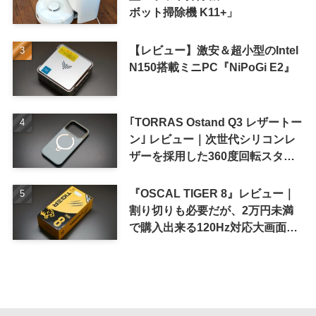
ボット掃除機 K11+」
【レビュー】激安＆超小型のIntel
N150搭載ミニPC『NiPoGi E2』
｢TORRAS Ostand Q3 レザートー
ン｣ レビュー｜次世代シリコンレ
ザーを採用した360度回転スタン
ド搭載ケース
『OSCAL TIGER 8』レビュー｜
割り切りも必要だが、2万円未満
で購入出来る120Hz対応大画面ス
マホ