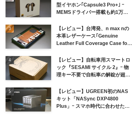
型イヤホン｢Capsule3 Pro+｣ ｰ
MEMSドライバー搭載も約1万円
の高コスパが特徴
【レビュー】台湾発、n max nの
本革レザーケース｢Genuine
Leather Full Coverage Case for
iPhone 16 Pro｣
【レビュー】自転車用スマートロ
ック『SESAMI サイクル 2』ｰ 物
理キー不要で自転車の解錠が超簡
単に
【レビュー】UGREEN初のNAS
キット「NASync DXP4800
Plus」ｰ スマホ時代に合わせた設
計で、写真や動画によるスマホの
容量圧迫問題も解決