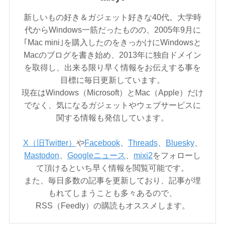
新しいもの好き＆ガジェット好きな40代。大学時
代からWindows一筋だったものの、2005年9月に
｢Mac mini｣を購入したのをきっかけにWindowsと
Macのブログを書き始め、2013年に独自ドメイン
を取得し、出来る限り早く情報をお伝えする事を
目標に毎日更新しています。
現在はWindows（Microsoft）とMac（Apple）だけ
でなく、気になるガジェットやウェブサービスに
関する情報も発信しています。
X（旧Twitter）
や
Facebook
、
Threads
、
Bluesky
、
Mastodon
、
Googleニュース
、
mixi2
をフォローし
て頂けるといち早く情報を閲覧可能です。
また、毎日多数の記事を更新しており、記事が埋
もれてしまうことも多々あるので、
RSS（Feedly）の購読もオススメします。