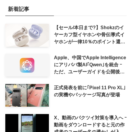
新着記事
【セール/本日まで?】Shokzのイ
ヤーカフ型イヤホンや骨伝導式イ
ヤホンが一律10％のポイント還元
に
Apple、中国でApple Intelligence
にアリババ製AI｢Qwen｣を統合 ｰ
ただ、ユーザーガイドを公開後に
削除
正式発表を前に｢Pixel 11 Pro XL｣
の実機やパッケージ写真が登場
X、動画のパクツイ対策を導入へ ｰ
動画をダウンロードすると元の作
成者のユーザー名の透かしが入る