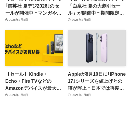
｢集英社 夏デジ2026｣のセ
「白泉社 夏の大割引セー
ールが開催中 ｰ マンガや写
ル」が開催中 ｰ 期間限定
真集など1,000冊以上が
70％オフや全巻50％オフな
2026年8月8日
2026年8月8日
30％ポイント還元に
ど
【セール】Kindle・
Appleが8月10日に｢iPhone
Echo・Fire TVなどの
17｣シリーズを値上げとの
Amazonデバイスが最大
噂が浮上 ｰ 日本では再度値
31%オフに
上げの可能性も?!
2026年8月8日
2026年8月8日