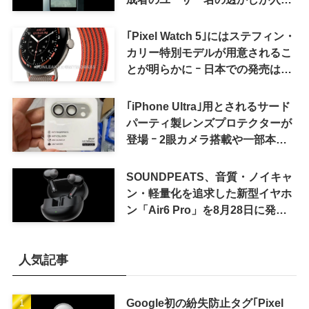
ように
｢Pixel Watch 5｣にはステフィン・
カリー特別モデルが用意されるこ
とが明らかに ｰ 日本での発売は期
待しない方が良さそう
｢iPhone Ultra｣用とされるサード
パーティ製レンズプロテクターが
登場 ｰ 2眼カメラ搭載や一部本体
カラーを示唆
SOUNDPEATS、音質・ノイキャ
ン・軽量化を追求した新型イヤホ
ン「Air6 Pro」を8月28日に発売
へ
人気記事
Google初の紛失防止タグ｢Pixel