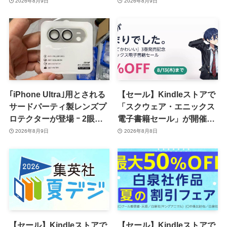
一律10％のポイント還元に
ユーザーガイドを公開後に
2026年8月9日
2026年8月9日
削除
｢iPhone Ultra｣用とされる
【セール】Kindleストアで
サードパーティ製レンズプ
「スクウェア・エニックス
ロテクターが登場 ｰ 2眼カ
電子書籍セール」が開催中
メラ搭載や一部本体カラー
ｰ コミックやゲーム関連書
2026年8月9日
2026年8月8日
を示唆
籍などが最大50％オフに
【セール】Kindleストアで
【セール】Kindleストアで