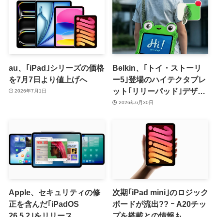
au、｢iPad｣シリーズの価格
Belkin、｢トイ・ストーリ
を7月7日より値上げへ
ー5｣登場のハイテクタブレ
ット｢リリーパッド｣デザイ
2026年7月1日
ンのiPadケースを発売
2026年6月30日
Apple、セキュリティの修
次期｢iPad mini｣のロジック
正を含んだ｢iPadOS
ボードが流出?? ｰ A20チッ
26.5.2｣をリリース
プを搭載との情報も