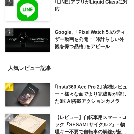
｢LINE｣アプリがLiquid Glassに対
応
Google、｢Pixel Watch 5｣のティ
ザー動画を公開 ｰ ｢時計らしい外
観を保つ品格｣をアピール
人気レビュー記事
｢Insta360 Ace Pro 2｣ 実機レビュ
ー ｰ 様々な面でより完成度が増し
た8K AI搭載アクションカメラ
【レビュー】自転車用スマートロ
ック『SESAMI サイクル 2』ｰ 物
理キー不要で自転車の解錠が超簡