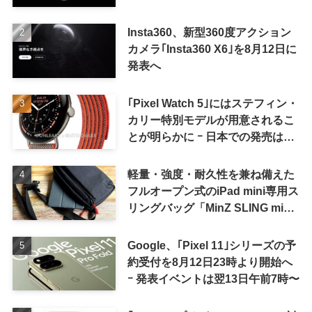
Insta360、新型360度アクション
カメラ｢Insta360 X6｣を8月12日に
発表へ
｢Pixel Watch 5｣にはステフィン・
カリー特別モデルが用意されるこ
とが明らかに ｰ 日本での発売は期
待しない方が良さそう
軽量・強度・耐久性を兼ね備えた
フルオープン式のiPad mini専用ス
リングバッグ「MinZ SLING mini
for iPad mini」発売
Google、｢Pixel 11｣シリーズの予
約受付を8月12日23時より開始へ
ｰ 発表イベントは翌13日午前7時〜