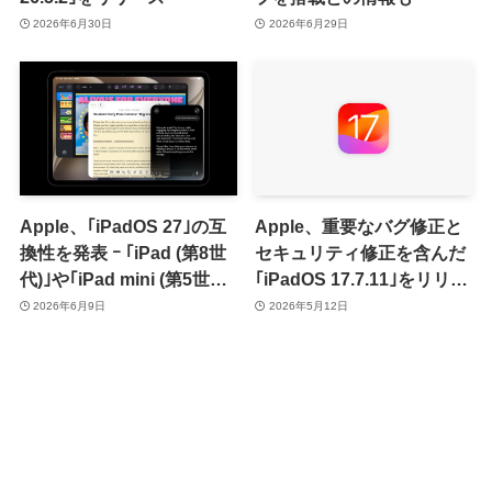
2026年6月30日
2026年6月29日
Apple、｢iPadOS 27｣の互
Apple、重要なバグ修正と
換性を発表 ｰ ｢iPad (第8世
セキュリティ修正を含んだ
代)｣や｢iPad mini (第5世
｢iPadOS 17.7.11｣をリリー
代)｣などがサポート対象外
ス
2026年6月9日
2026年5月12日
に