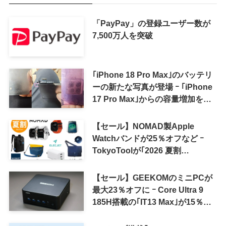
「PayPay」の登録ユーザー数が
7,500万人を突破
｢iPhone 18 Pro Max｣のバッテリ
ーの新たな写真が登場 ｰ ｢iPhone
17 Pro Max｣からの容量増加を確
認
【セール】NOMAD製Apple
Watchバンドが25％オフなど ｰ
TokyoToolが｢2026 夏割
SUMMER SALE｣を開催中
【セール】GEEKOMのミニPCが
最大23％オフに ｰ Core Ultra 9
185H搭載の｢IT13 Max｣が15％オ
フなど