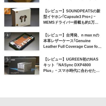
単に
【レビュー】SOUNDPEATSの新
型イヤホン｢Capsule3 Pro+｣ ｰ
MEMSドライバー搭載も約1万円
の高コスパが特徴
【レビュー】台湾発、n max nの
本革レザーケース｢Genuine
Leather Full Coverage Case for
iPhone 16 Pro｣
【レビュー】UGREEN初のNAS
キット「NASync DXP4800
Plus」ｰ スマホ時代に合わせた設
計で、写真や動画によるスマホの
容量圧迫問題も解決