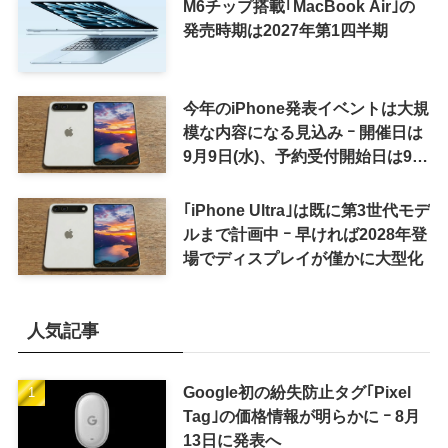
M6チップ搭載｢MacBook Air｣の
発売時期は2027年第1四半期
今年のiPhone発表イベントは大規
模な内容になる見込み ｰ 開催日は
9月9日(水)、予約受付開始日は9月
12日(土)の予想
｢iPhone Ultra｣は既に第3世代モデ
ルまで計画中 ｰ 早ければ2028年登
場でディスプレイが僅かに大型化
人気記事
Google初の紛失防止タグ｢Pixel
Tag｣の価格情報が明らかに ｰ 8月
13日に発表へ