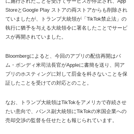
に施行されたことを受けてサービスが停止され、App
StoreとGoogle Play ストアの両ストアからも削除され
ていましたが、トランプ大統領が「TikTok禁止法」の
執行に猶予を与える大統領令に署名したことでサービ
スが再開されていました。
Bloombergによると、今回のアプリの配信再開はパ
ム・ボンディ米司法長官がAppleに書簡を送り、同ア
プリのホスティングに対して罰金を科さないことを保
証したことを受けての対応とのこと。
なお、トランプ大統領はTikTokをアメリカで存続させ
たい意向で、バンス副大統領にTikTokの米国企業への
売却交渉の監督を任せたとも報じられています。