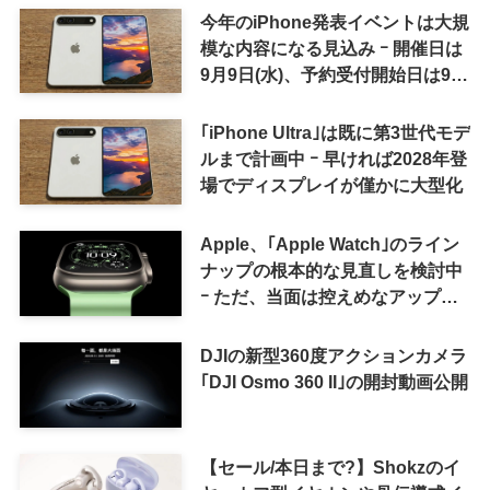
今年のiPhone発表イベントは大規
模な内容になる見込み ｰ 開催日は
9月9日(水)、予約受付開始日は9月
12日(土)の予想
｢iPhone Ultra｣は既に第3世代モデ
ルまで計画中 ｰ 早ければ2028年登
場でディスプレイが僅かに大型化
Apple、｢Apple Watch｣のライン
ナップの根本的な見直しを検討中
ｰ ただ、当面は控えめなアップグ
レードが続く見通し
DJIの新型360度アクションカメラ
｢DJI Osmo 360 II｣の開封動画公開
【セール/本日まで?】Shokzのイ