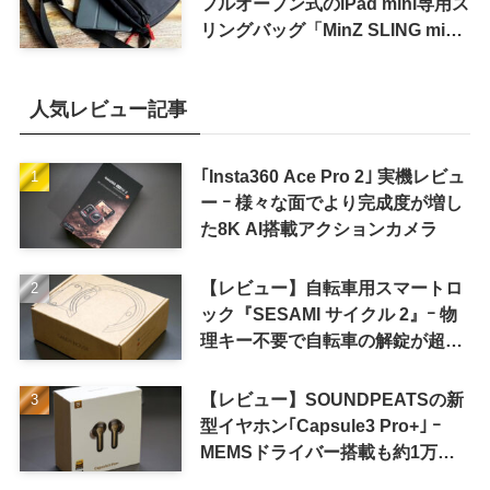
フルオープン式のiPad mini専用ス
リングバッグ「MinZ SLING mini
for iPad mini」発売
人気レビュー記事
｢Insta360 Ace Pro 2｣ 実機レビュ
ー ｰ 様々な面でより完成度が増し
た8K AI搭載アクションカメラ
【レビュー】自転車用スマートロ
ック『SESAMI サイクル 2』ｰ 物
理キー不要で自転車の解錠が超簡
単に
【レビュー】SOUNDPEATSの新
型イヤホン｢Capsule3 Pro+｣ ｰ
MEMSドライバー搭載も約1万円
の高コスパが特徴