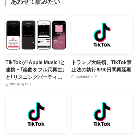
あわせて読みたい
TikTokが｢Apple Music｣と
トランプ大統領、TikTok禁
連携 ｰ ｢楽曲をフル尺再生｣
止法の執行を90日間再延期
と｢リスニングパーティー｣
2025年6月18日
の2つの機能を提供へ
2026年3月13日