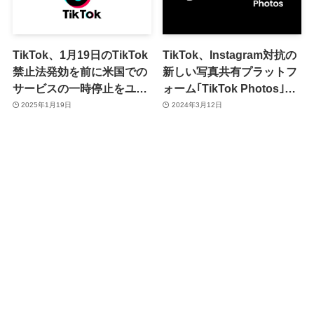
TikTok、1月19日のTikTok
TikTok、Instagram対抗の
禁止法発効を前に米国での
新しい写真共有プラットフ
サービスの一時停止をユー
ォーム｢TikTok Photos｣を
ザーに案内
開発中
2025年1月19日
2024年3月12日