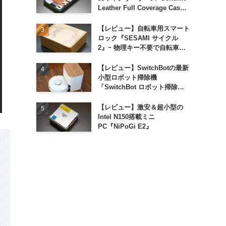
Leather Full Coverage Case
for iPhone 16 Pro｣
【レビュー】自転車用スマート
ロック『SESAMI サイクル
2』ｰ 物理キー不要で自転車の
解錠が超簡単に
【レビュー】SwitchBotの最新
小型ロボット掃除機
「SwitchBot ロボット掃除機
K11+」
【レビュー】激安＆超小型の
Intel N150搭載ミニ
PC『NiPoGi E2』