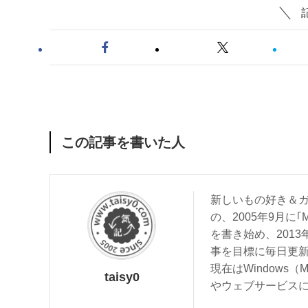
この記事を書いた人
新しいもの好き＆ガ
の、2005年9月に｢
を書き始め、201
事を目標に毎日更
現在はWindows（
taisy0
やウェブサービス