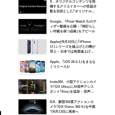
X、オリジナルコンテンツを投
稿するクリエイターへの収益分
配を目的とした｢オリジナルコ
ンテンツ報酬プログラム｣を導
入へ ｰ 従来の｢収益分配｣は廃
Google、｢Pixel Watch 5｣のテ
止
ィザー動画を公開 ｰ ｢時計らし
い外観を保つ品格｣をアピール
Appleが8月10日に｢iPhone
17｣シリーズを値上げとの噂が
浮上 ｰ 日本では再度値上げの
可能性も?!
Apple、｢iOS 26.6.1｣をまもな
くリリースか
Insta360、小型アクションカメ
ラ｢GO Ultra｣にAI音声アシス
タント｢Kira｣を追加 ｰ 音声で
質問したり、リアルタイム翻訳
などが利用可能に
DJI、新型360度アクションカ
メラ｢DJI Osmo 360 II｣を中国
で8月13日に発表へ