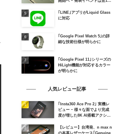
開始へ ｰ 発表イベントは翌13
日午前7時〜
｢LINE｣アプリがLiquid Glass
に対応
｢Google Pixel Watch 5｣の詳
細な技術仕様が明らかに
い
｢Google Pixel 11｣シリーズの
HiLight機能が対応するカラー
が明らかに
人気レビュー記事
｢Insta360 Ace Pro 2｣ 実機レ
ビュー ｰ 様々な面でより完成
度が増した8K AI搭載アクショ
ンカメラ
【レビュー】台湾発、n max n
の本革レザーケース｢Genuine