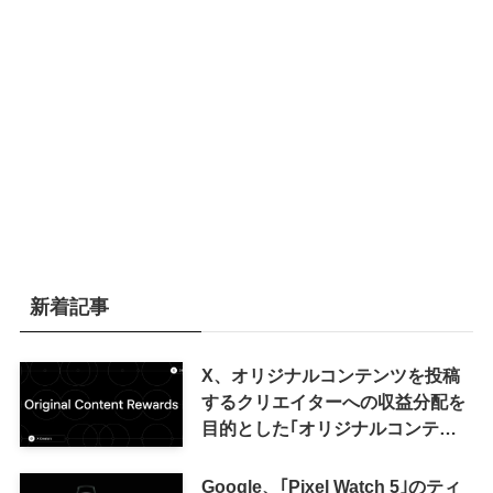
新着記事
X、オリジナルコンテンツを投稿
するクリエイターへの収益分配を
目的とした｢オリジナルコンテン
ツ報酬プログラム｣を導入へ ｰ 従
来の｢収益分配｣は廃止
Google、｢Pixel Watch 5｣のティ