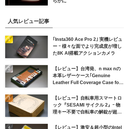
らかに
人気レビュー記事
｢Insta360 Ace Pro 2｣ 実機レビュ
ー ｰ 様々な面でより完成度が増し
た8K AI搭載アクションカメラ
【レビュー】台湾発、n max nの
本革レザーケース｢Genuine
Leather Full Coverage Case for
iPhone 16 Pro｣
【レビュー】自転車用スマートロ
ック『SESAMI サイクル 2』ｰ 物
理キー不要で自転車の解錠が超簡
単に
【レビュー】激安＆超小型のIntel