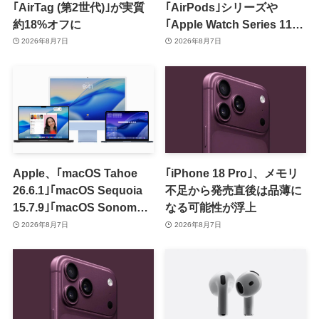
｢AirTag (第2世代)｣が実質
｢AirPods｣シリーズや
約18%オフに
｢Apple Watch Series 11｣
のセールを開催中
2026年8月7日
2026年8月7日
Apple、｢macOS Tahoe
｢iPhone 18 Pro｣、メモリ
26.6.1｣｢macOS Sequoia
不足から発売直後は品薄に
15.7.9｣｢macOS Sonoma
なる可能性が浮上
14.8.9｣をリリース ｰ 画面共
2026年8月7日
2026年8月7日
有の脆弱性を修正