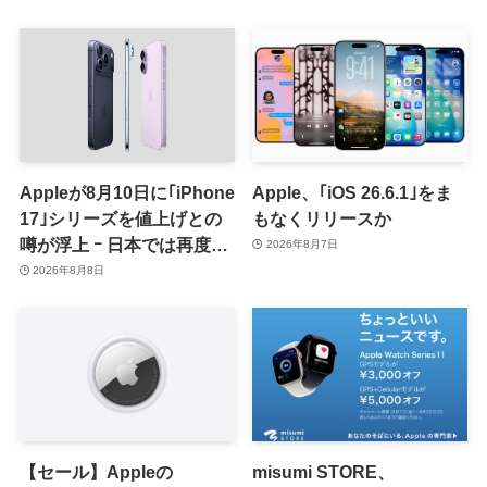
Appleが8月10日に｢iPhone
Apple、｢iOS 26.6.1｣をま
17｣シリーズを値上げとの
もなくリリースか
噂が浮上 ｰ 日本では再度値
2026年8月7日
上げの可能性も?!
2026年8月8日
【セール】Appleの
misumi STORE、