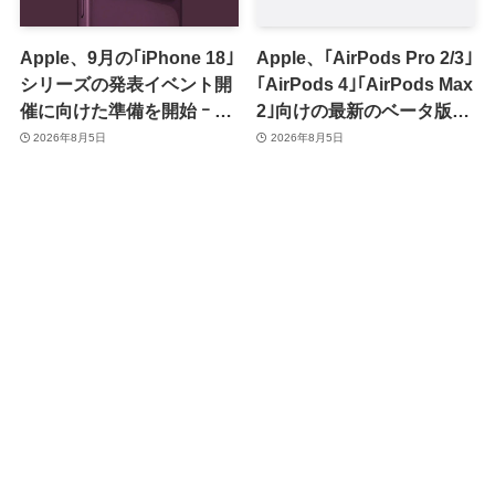
Apple、9月の｢iPhone 18｣
Apple、｢AirPods Pro 2/3｣
シリーズの発表イベント開
｢AirPods 4｣｢AirPods Max
催に向けた準備を開始 ｰ 9
2｣向けの最新のベータ版フ
月8日か9月9日に開催見込
ァームウェア｢9A5336b｣を
2026年8月5日
2026年8月5日
み
提供開始