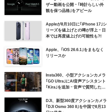
ザー動画を公開 ｰ ｢時計らしい外
観を保つ品格｣をアピール
Appleが8月10日に｢iPhone 17｣シ
リーズを値上げとの噂が浮上 ｰ 日
本では再度値上げの可能性も?!
Apple、｢iOS 26.6.1｣をまもなく
リリースか
Insta360、小型アクションカメラ
｢GO Ultra｣にAI音声アシスタント
｢Kira｣を追加 ｰ 音声で質問した
り、リアルタイム翻訳などが利用
可能に
DJI、新型360度アクションカメラ
｢DJI Osmo 360 II｣を中国で8月13