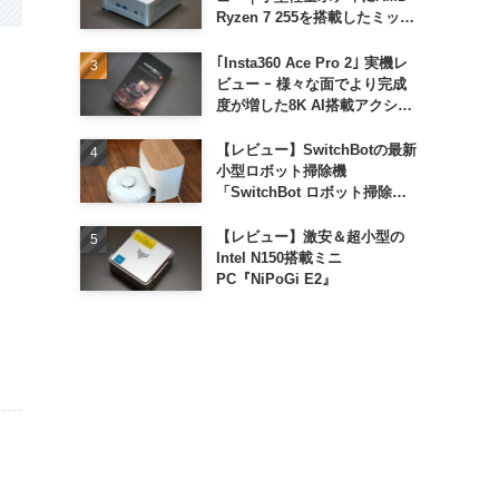
Ryzen 7 255を搭載したミッド
レンジモデル
｢Insta360 Ace Pro 2｣ 実機レ
ビュー ｰ 様々な面でより完成
度が増した8K AI搭載アクショ
ンカメラ
【レビュー】SwitchBotの最新
小型ロボット掃除機
「SwitchBot ロボット掃除機
K11+」
【レビュー】激安＆超小型の
Intel N150搭載ミニ
PC『NiPoGi E2』