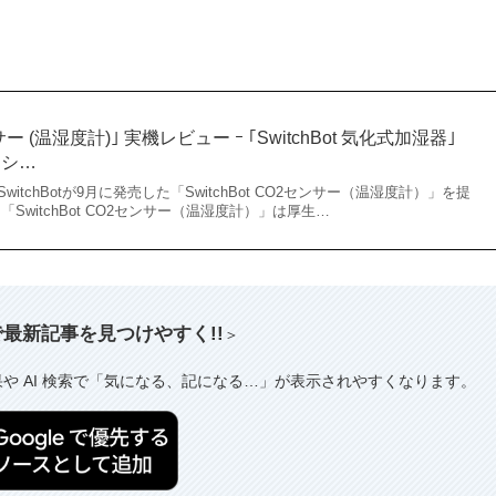
ンサー (温湿度計)｣ 実機レビュー ｰ ｢SwitchBot 気化式加湿器｣
ーシ…
tchBotが9月に発売した「SwitchBot CO2センサー（温湿度計）」を提
SwitchBot CO2センサー（温湿度計）」は厚生…
索で最新記事を見つけやすく!!
＞
果や AI 検索で「気になる、記になる…」が表示されやすくなります。