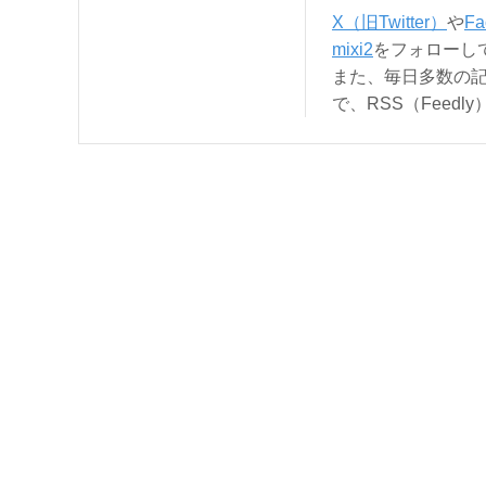
X（旧Twitter）
や
Fa
mixi2
をフォローし
また、毎日多数の
で、RSS（Feed