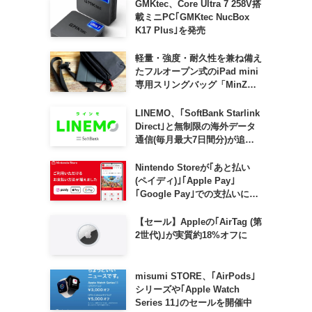
GMKtec、Core Ultra 7 258V搭
載ミニPC｢GMKtec NucBox
K17 Plus｣を発売
軽量・強度・耐久性を兼ね備え
たフルオープン式のiPad mini
専用スリングバッグ「MinZ
SLING mini for iPad mini」
発売
LINEMO、｢SoftBank Starlink
Direct｣と無制限の海外データ
通信(毎月最大7日間分)が追加
料金なしで利用可能に
Nintendo Storeが｢あと払い
(ペイディ)｣｢Apple Pay｣
｢Google Pay｣での支払いに対
応
【セール】Appleの｢AirTag (第
2世代)｣が実質約18%オフに
misumi STORE、｢AirPods｣
シリーズや｢Apple Watch
Series 11｣のセールを開催中