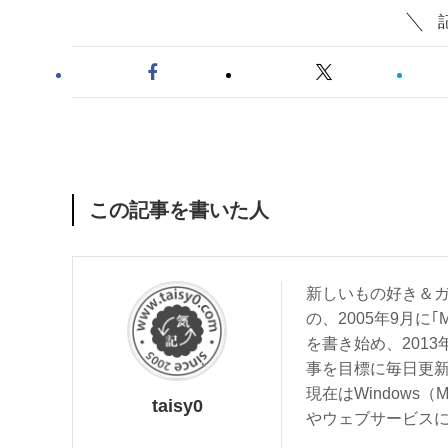
この記事を書いた人
新しいもの好き＆ガ
の、2005年9月に｢
を書き始め、201
事を目標に毎日更
現在はWindows（
taisy0
やウェブサービス