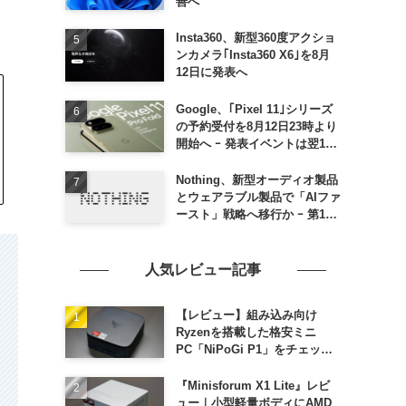
善へ
Insta360、新型360度アクショ
ンカメラ｢Insta360 X6｣を8月
12日に発表へ
Google、｢Pixel 11｣シリーズ
の予約受付を8月12日23時より
開始へ ｰ 発表イベントは翌13
日午前7時〜
Nothing、新型オーディオ製品
とウェアラブル製品で「AIファ
ースト」戦略へ移行か ｰ 第1弾
製品は8〜9月に順次発表との
情報
人気レビュー記事
【レビュー】組み込み向け
Ryzenを搭載した格安ミニ
PC「NiPoGi P1」をチェック
ｰ 1年前の同価格帯モデルより
高性能
『Minisforum X1 Lite』レビ
ュー｜小型軽量ボディにAMD