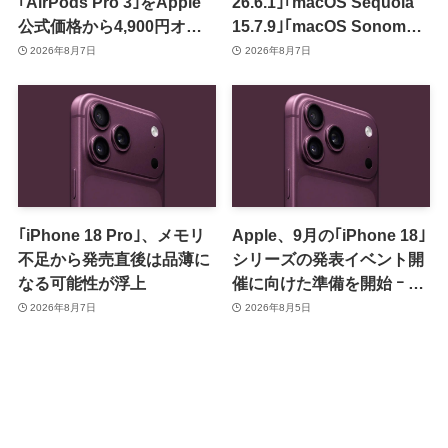
｢AirPods Pro 3｣をApple
26.6.1｣｢macOS Sequoia
公式価格から4,900円オフ
15.7.9｣｢macOS Sonoma
で販売中
14.8.9｣をリリース ｰ 画面共
2026年8月7日
2026年8月7日
有の脆弱性を修正
｢iPhone 18 Pro｣、メモリ
Apple、9月の｢iPhone 18｣
不足から発売直後は品薄に
シリーズの発表イベント開
なる可能性が浮上
催に向けた準備を開始 ｰ 9
月8日か9月9日に開催見込
2026年8月7日
2026年8月5日
み