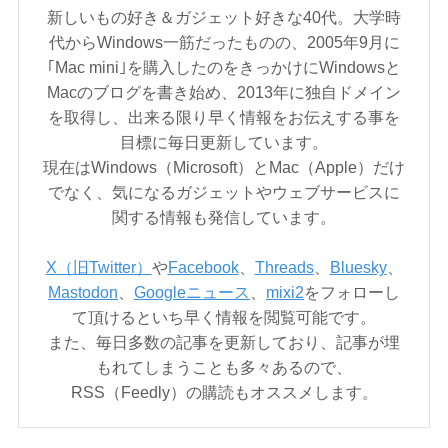
新しいもの好き＆ガジェット好きな40代。大学時
代からWindows一筋だったものの、2005年9月に
｢Mac mini｣を購入したのをきっかけにWindowsと
Macのブログを書き始め、2013年に独自ドメイン
を取得し、出来る限り早く情報をお伝えする事を
目標に毎日更新しています。
現在はWindows（Microsoft）とMac（Apple）だけ
でなく、気になるガジェットやウェブサービスに
関する情報も発信しています。
X（旧Twitter）
や
Facebook
、
Threads
、
Bluesky
、
Mastodon
、
Googleニュース
、
mixi2
をフォローし
て頂けるといち早く情報を閲覧可能です。
また、毎日多数の記事を更新しており、記事が埋
もれてしまうことも多々あるので、
RSS（Feedly）の購読もオススメします。