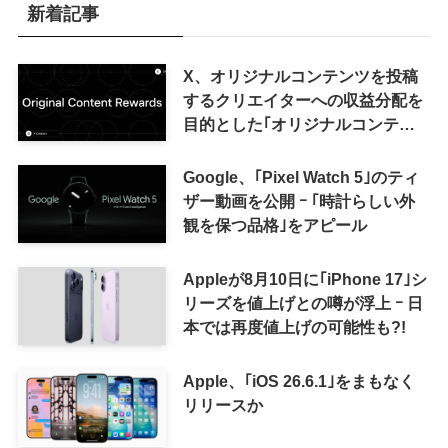
新着記事
X、オリジナルコンテンツを投稿
するクリエイターへの収益分配を
目的とした｢オリジナルコンテン
ツ報酬プログラム｣を導入へ ｰ 従
来の｢収益分配｣は廃止
Google、｢Pixel Watch 5｣のティ
ザー動画を公開 ｰ ｢時計らしい外
観を保つ品格｣をアピール
Appleが8月10日に｢iPhone 17｣シ
リーズを値上げとの噂が浮上 ｰ 日
本では再度値上げの可能性も?!
Apple、｢iOS 26.6.1｣をまもなく
リリースか