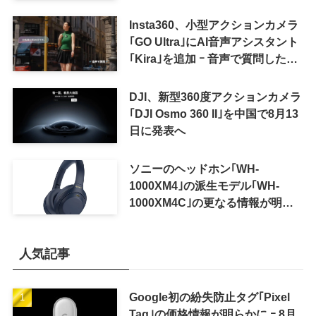
Insta360、小型アクションカメラ
｢GO Ultra｣にAI音声アシスタント
｢Kira｣を追加 ｰ 音声で質問した
り、リアルタイム翻訳などが利用
可能に
DJI、新型360度アクションカメラ
｢DJI Osmo 360 II｣を中国で8月13
日に発表へ
ソニーのヘッドホン｢WH-
1000XM4｣の派生モデル｢WH-
1000XM4C｣の更なる情報が明ら
かに
人気記事
Google初の紛失防止タグ｢Pixel
Tag｣の価格情報が明らかに ｰ 8月