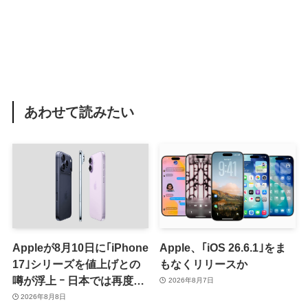
あわせて読みたい
Appleが8月10日に｢iPhone
Apple、｢iOS 26.6.1｣をま
17｣シリーズを値上げとの
もなくリリースか
噂が浮上 ｰ 日本では再度値
2026年8月7日
上げの可能性も?!
2026年8月8日