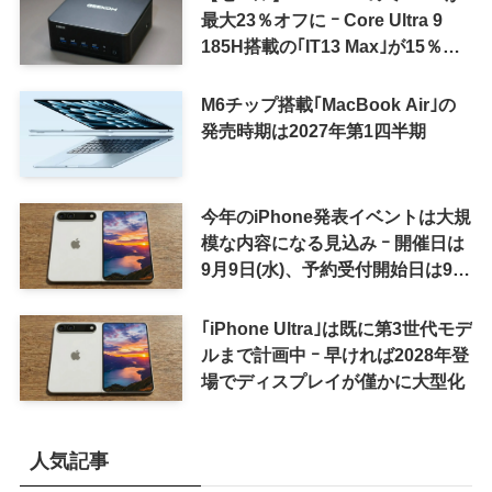
最大23％オフに ｰ Core Ultra 9
185H搭載の｢IT13 Max｣が15％オ
フなど
M6チップ搭載｢MacBook Air｣の
発売時期は2027年第1四半期
今年のiPhone発表イベントは大規
模な内容になる見込み ｰ 開催日は
9月9日(水)、予約受付開始日は9月
12日(土)の予想
｢iPhone Ultra｣は既に第3世代モデ
ルまで計画中 ｰ 早ければ2028年登
場でディスプレイが僅かに大型化
人気記事