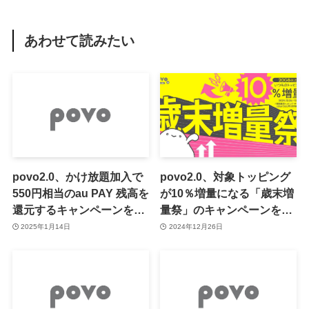
あわせて読みたい
povo2.0、かけ放題加入で
povo2.0、対象トッピング
550円相当のau PAY 残高を
が10％増量になる「歳末増
還元するキャンペーンを開
量祭」のキャンペーンをス
始 ｰ ｢5分以内通話かけ放
タート
2025年1月14日
2024年12月26日
題｣だと初月分が実質無料
に