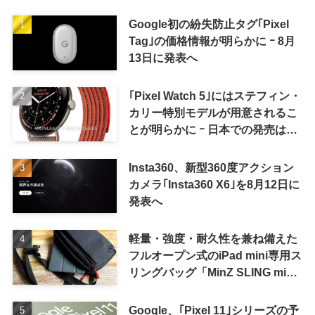
Google初の紛失防止タグ｢Pixel
Tag｣の価格情報が明らかに ｰ 8月
13日に発表へ
｢Pixel Watch 5｣にはステフィン・
カリー特別モデルが用意されるこ
とが明らかに ｰ 日本での発売は期
待しない方が良さそう
Insta360、新型360度アクション
カメラ｢Insta360 X6｣を8月12日に
発表へ
軽量・強度・耐久性を兼ね備えた
フルオープン式のiPad mini専用ス
リングバッグ「MinZ SLING mini
for iPad mini」発売
Google、｢Pixel 11｣シリーズの予