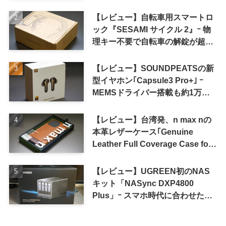
【レビュー】自転車用スマートロ
ック『SESAMI サイクル 2』ｰ 物
理キー不要で自転車の解錠が超簡
単に
【レビュー】SOUNDPEATSの新
型イヤホン｢Capsule3 Pro+｣ ｰ
MEMSドライバー搭載も約1万円
の高コスパが特徴
【レビュー】台湾発、n max nの
本革レザーケース｢Genuine
Leather Full Coverage Case for
iPhone 16 Pro｣
【レビュー】UGREEN初のNAS
キット「NASync DXP4800
Plus」ｰ スマホ時代に合わせた設
計で、写真や動画によるスマホの
容量圧迫問題も解決