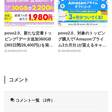
povo2.0、新たな定番トッ
povo2.0、対象のトッピン
ピング｢データ追加360GB
グ購入で｢Amazonプライ
(365日間/26,400円)｣を発表
ム3カ月分｣が貰えるキャン
ｰ 1カ月あたり30GBを
ペーンを開始
2024年10月17日
2024年10月15日
2,200円で利用可能
コメント
コメント一覧
（2件）