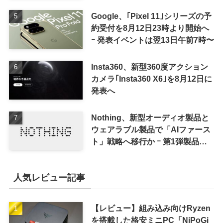
Google、｢Pixel 11｣シリーズの予
約受付を8月12日23時より開始へ
ｰ 発表イベントは翌13日午前7時〜
Insta360、新型360度アクション
カメラ｢Insta360 X6｣を8月12日に
発表へ
Nothing、新型オーディオ製品と
ウェアラブル製品で「AIファース
ト」戦略へ移行か ｰ 第1弾製品は
8〜9月に順次発表との情報
人気レビュー記事
【レビュー】組み込み向けRyzen
を搭載した格安ミニPC「NiPoGi