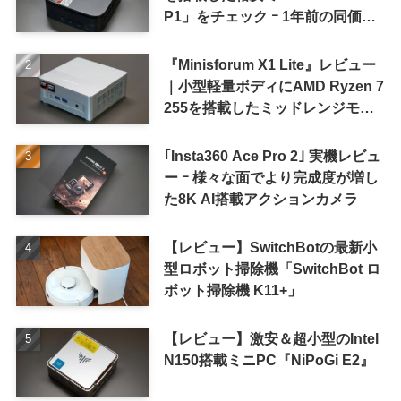
P1」をチェック ｰ 1年前の同価格
帯モデルより高性能
『Minisforum X1 Lite』レビュー
｜小型軽量ボディにAMD Ryzen 7
255を搭載したミッドレンジモデ
ル
｢Insta360 Ace Pro 2｣ 実機レビュ
ー ｰ 様々な面でより完成度が増し
た8K AI搭載アクションカメラ
【レビュー】SwitchBotの最新小
型ロボット掃除機「SwitchBot ロ
ボット掃除機 K11+」
【レビュー】激安＆超小型のIntel
N150搭載ミニPC『NiPoGi E2』