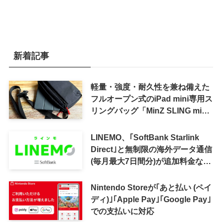
新着記事
軽量・強度・耐久性を兼ね備えた
フルオープン式のiPad mini専用ス
リングバッグ「MinZ SLING mini
for iPad mini」発売
LINEMO、｢SoftBank Starlink
Direct｣と無制限の海外データ通信
(毎月最大7日間分)が追加料金なし
で利用可能に
Nintendo Storeが｢あと払い (ペイ
ディ)｣｢Apple Pay｣｢Google Pay｣
での支払いに対応