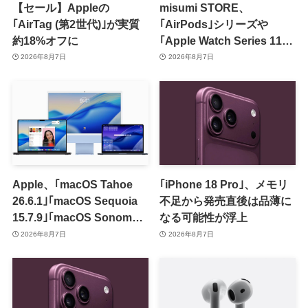
【セール】Appleの
misumi STORE、
｢AirTag (第2世代)｣が実質
｢AirPods｣シリーズや
約18%オフに
｢Apple Watch Series 11｣
のセールを開催中
2026年8月7日
2026年8月7日
Apple、｢macOS Tahoe
｢iPhone 18 Pro｣、メモリ
26.6.1｣｢macOS Sequoia
不足から発売直後は品薄に
15.7.9｣｢macOS Sonoma
なる可能性が浮上
14.8.9｣をリリース ｰ 画面共
2026年8月7日
2026年8月7日
有の脆弱性を修正