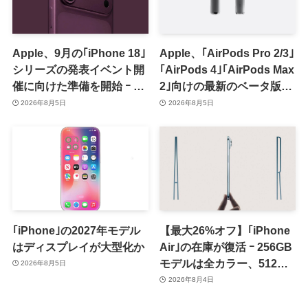
Apple、9月の｢iPhone 18｣
Apple、｢AirPods Pro 2/3｣
シリーズの発表イベント開
｢AirPods 4｣｢AirPods Max
催に向けた準備を開始 ｰ 9
2｣向けの最新のベータ版フ
月8日か9月9日に開催見込
ァームウェア｢9A5336b｣を
2026年8月5日
2026年8月5日
み
提供開始
｢iPhone｣の2027年モデル
【最大26%オフ】｢iPhone
はディスプレイが大型化か
Air｣の在庫が復活 ｰ 256GB
モデルは全カラー、512GB
2026年8月5日
モデルはホワイト以外が在
2026年8月4日
庫有り