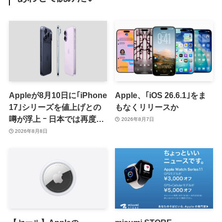
Appleが8月10日に｢iPhone
Apple、｢iOS 26.6.1｣をま
17｣シリーズを値上げとの
もなくリリースか
噂が浮上 ｰ 日本では再度値
2026年8月7日
上げの可能性も?!
2026年8月8日