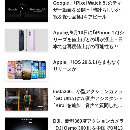
来の｢収益分配｣は廃止
Google、｢Pixel Watch 5｣のティ
ザー動画を公開 ｰ ｢時計らしい外
観を保つ品格｣をアピール
Appleが8月10日に｢iPhone 17｣シ
リーズを値上げとの噂が浮上 ｰ 日
本では再度値上げの可能性も?!
Apple、｢iOS 26.6.1｣をまもなく
リリースか
Insta360、小型アクションカメラ
｢GO Ultra｣にAI音声アシスタント
｢Kira｣を追加 ｰ 音声で質問した
り、リアルタイム翻訳などが利用
可能に
DJI、新型360度アクションカメラ
｢DJI Osmo 360 II｣を中国で8月13