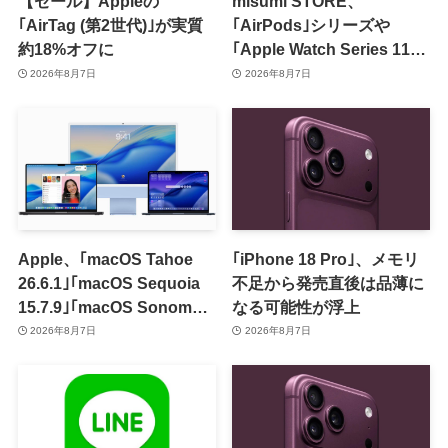
【セール】Appleの
misumi STORE、
｢AirTag (第2世代)｣が実質
｢AirPods｣シリーズや
約18%オフに
｢Apple Watch Series 11｣
のセールを開催中
2026年8月7日
2026年8月7日
Apple、｢macOS Tahoe
｢iPhone 18 Pro｣、メモリ
26.6.1｣｢macOS Sequoia
不足から発売直後は品薄に
15.7.9｣｢macOS Sonoma
なる可能性が浮上
14.8.9｣をリリース ｰ 画面共
2026年8月7日
2026年8月7日
有の脆弱性を修正