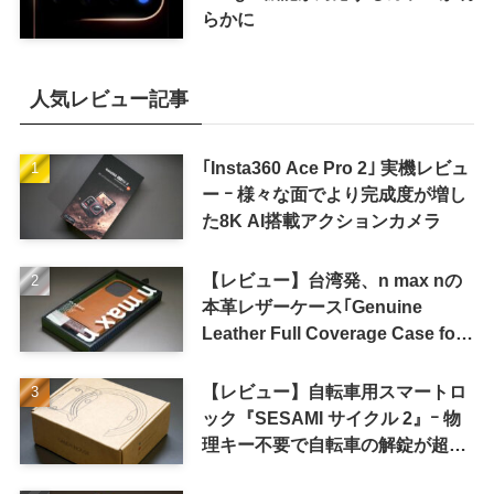
らかに
人気レビュー記事
｢Insta360 Ace Pro 2｣ 実機レビュ
ー ｰ 様々な面でより完成度が増し
た8K AI搭載アクションカメラ
【レビュー】台湾発、n max nの
本革レザーケース｢Genuine
Leather Full Coverage Case for
iPhone 16 Pro｣
【レビュー】自転車用スマートロ
ック『SESAMI サイクル 2』ｰ 物
理キー不要で自転車の解錠が超簡
単に