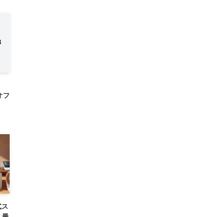
円オフ
式ス
 最