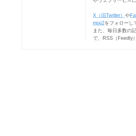
やウェブサービス
X（旧Twitter）
や
Fa
mixi2
をフォローし
また、毎日多数の
で、RSS（Feed