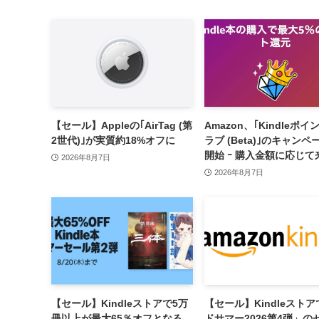
【セール】Appleの｢AirTag (第
Amazon、｢Kindleポイ
2世代)｣が実質約18%オフに
ラブ (Beta)｣のキャンペ
開始 ｰ 購入金額に応じて
2026年8月7日
ポイント還元率アップ
2026年8月7日
【セール】Kindleストアで5万
【セール】Kindleスト
冊以上が最大65％オフとなる
ドサマー2026第4弾」の