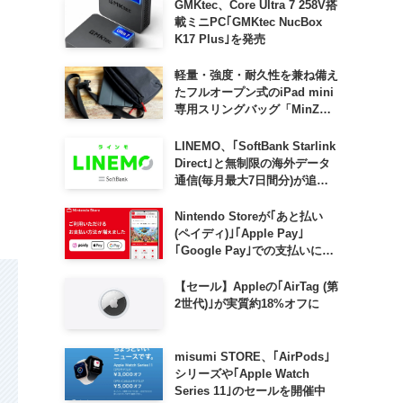
GMKtec、Core Ultra 7 258V搭
載ミニPC｢GMKtec NucBox
K17 Plus｣を発売
軽量・強度・耐久性を兼ね備え
たフルオープン式のiPad mini
専用スリングバッグ「MinZ
SLING mini for iPad mini」
発売
LINEMO、｢SoftBank Starlink
Direct｣と無制限の海外データ
通信(毎月最大7日間分)が追加
料金なしで利用可能に
Nintendo Storeが｢あと払い
(ペイディ)｣｢Apple Pay｣
｢Google Pay｣での支払いに対
応
【セール】Appleの｢AirTag (第
2世代)｣が実質約18%オフに
misumi STORE、｢AirPods｣
シリーズや｢Apple Watch
Series 11｣のセールを開催中