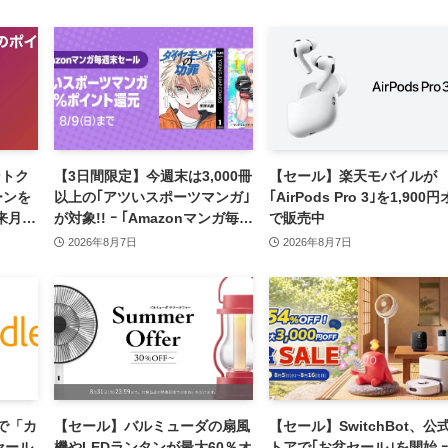
ントク
【3日間限定】今週末は3,000冊
【セール】楽天モバイルが
ーンを
以上の｢アツいスポーツマンガ｣
｢AirPods Pro 3｣を1,900
来月の
が対象!! ｰ ｢Amazonマンガ毎週
で販売中
末セール｣がスタート
2026年8月7日
2026年8月7日
アで「カ
【セール】バルミューダの扇風
【セール】SwitchBot、公
セール
機やLEDランタンが最大60％オ
トアで｢お盆セール｣を開始 ｰ