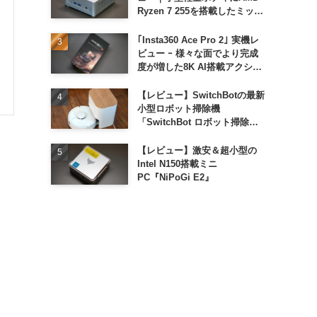
Ryzen 7 255を搭載したミッド
レンジモデル
｢Insta360 Ace Pro 2｣ 実機レ
ビュー ｰ 様々な面でより完成
度が増した8K AI搭載アクショ
ンカメラ
【レビュー】SwitchBotの最新
小型ロボット掃除機
「SwitchBot ロボット掃除機
K11+」
【レビュー】激安＆超小型の
Intel N150搭載ミニ
PC『NiPoGi E2』