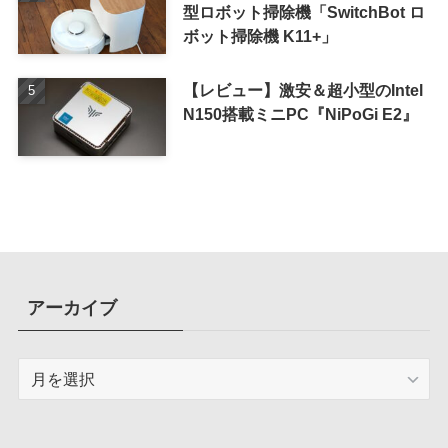
型ロボット掃除機「SwitchBot ロ
ボット掃除機 K11+」
【レビュー】激安＆超小型のIntel
N150搭載ミニPC『NiPoGi E2』
アーカイブ
ア
ー
カ
イ