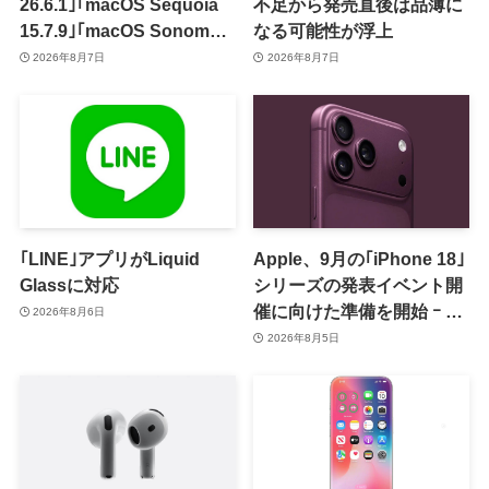
26.6.1｣｢macOS Sequoia
不足から発売直後は品薄に
15.7.9｣｢macOS Sonoma
なる可能性が浮上
14.8.9｣をリリース ｰ 画面共
2026年8月7日
2026年8月7日
有の脆弱性を修正
｢LINE｣アプリがLiquid
Apple、9月の｢iPhone 18｣
Glassに対応
シリーズの発表イベント開
催に向けた準備を開始 ｰ 9
2026年8月6日
月8日か9月9日に開催見込
2026年8月5日
み