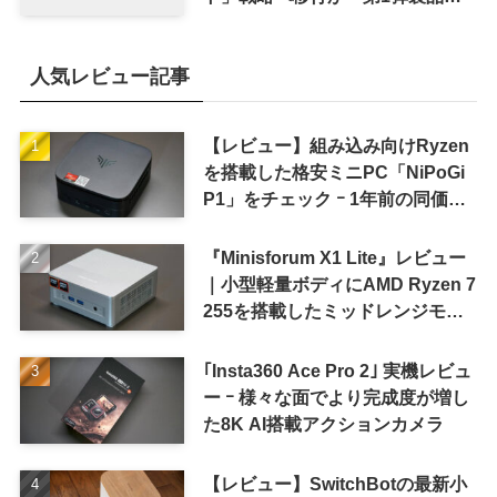
8〜9月に順次発表との情報
人気レビュー記事
【レビュー】組み込み向けRyzen
を搭載した格安ミニPC「NiPoGi
P1」をチェック ｰ 1年前の同価格
帯モデルより高性能
『Minisforum X1 Lite』レビュー
｜小型軽量ボディにAMD Ryzen 7
255を搭載したミッドレンジモデ
ル
｢Insta360 Ace Pro 2｣ 実機レビュ
ー ｰ 様々な面でより完成度が増し
た8K AI搭載アクションカメラ
【レビュー】SwitchBotの最新小