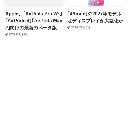
Apple、｢AirPods Pro 2/3｣
｢iPhone｣の2027年モデル
｢AirPods 4｣｢AirPods Max
はディスプレイが大型化か
2｣向けの最新のベータ版フ
2026年8月5日
ァームウェア｢9A5336b｣を
2026年8月5日
提供開始