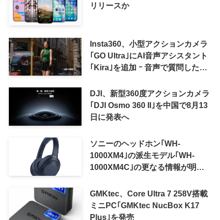
リリースか
Insta360、小型アクションカメラ
｢GO Ultra｣にAI音声アシスタント
｢Kira｣を追加 ｰ 音声で質問した
り、リアルタイム翻訳などが利用
可能に
DJI、新型360度アクションカメラ
｢DJI Osmo 360 II｣を中国で8月13
日に発表へ
ソニーのヘッドホン｢WH-
1000XM4｣の派生モデル｢WH-
1000XM4C｣の更なる情報が明ら
かに
GMKtec、Core Ultra 7 258V搭載
ミニPC｢GMKtec NucBox K17
Plus｣を発売