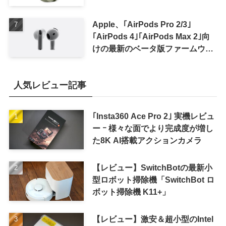
Apple、｢AirPods Pro 2/3｣
｢AirPods 4｣｢AirPods Max 2｣向
けの最新のベータ版ファームウェ
ア｢9A5336b｣を提供開始
人気レビュー記事
｢Insta360 Ace Pro 2｣ 実機レビュ
ー ｰ 様々な面でより完成度が増し
た8K AI搭載アクションカメラ
【レビュー】SwitchBotの最新小
型ロボット掃除機「SwitchBot ロ
ボット掃除機 K11+」
【レビュー】激安＆超小型のIntel