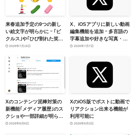
来春追加予定の9つの新し
X、iOSアプリに新しい動画
い絵文字が明らかに ｰ ｢ピ
編集機能を追加 ｰ 多言語の
クルス｣や｢ひび割れた笑
字幕追加や好きな写真・動
顔｣など
画・ポストを背景として利
2026年7月16日
2026年7月7日
用出来る機能など
Xのコンテンツ泥棒対策の
XのiOS版でポストに動画で
新機能｢メディア履歴｣のス
リアクション出来る機能が
クショや一部詳細が明らか
利用可能に
に
2026年6月6日
2026年6月3日