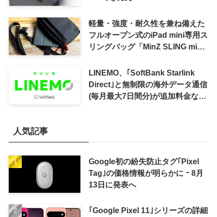
軽量・強度・耐久性を兼ね備えた
フルオープン式のiPad mini専用ス
リングバッグ「MinZ SLING mini
for iPad mini」発売
LINEMO、｢SoftBank Starlink
Direct｣と無制限の海外データ通信
(毎月最大7日間分)が追加料金なし
で利用可能に
人気記事
Google初の紛失防止タグ｢Pixel
Tag｣の価格情報が明らかに ｰ 8月
13日に発表へ
｢Google Pixel 11｣シリーズの詳細