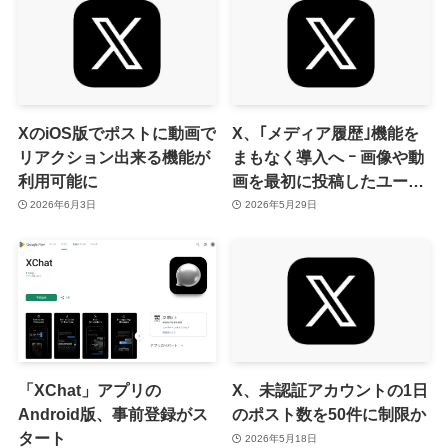
XのiOS版でポストに動画で
X、｢メディア履歴｣機能を
リアクション出来る機能が
まもなく導入へ ｰ 画像や動
利用可能に
画を最初に投稿したユーザ
ーが誰かなどを確認可能に
2026年6月3日
2026年5月29日
「XChat」アプリの
X、未認証アカウントの1日
Android版、事前登録がス
のポスト数を50件に制限か
タート
2026年5月18日