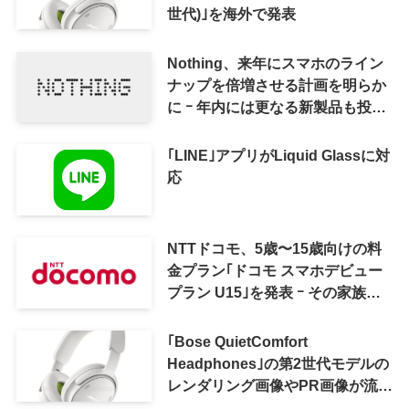
世代)｣を海外で発表
Nothing、来年にスマホのライン
ナップを倍増させる計画を明らか
に ｰ 年内には更なる新製品も投入
へ
｢LINE｣アプリがLiquid Glassに対
応
NTTドコモ、5歳〜15歳向けの料
金プラン｢ドコモ スマホデビュー
プラン U15｣を発表 ｰ その家族が
おトクになる｢ドコモ 親子割｣も
｢Bose QuietComfort
Headphones｣の第2世代モデルの
レンダリング画像やPR画像が流出
ｰ まもなく発表か