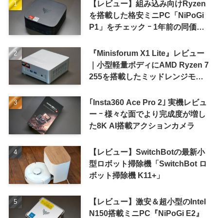
【レビュー】組み込み向けRyzen
を搭載した格安ミニPC「NiPoGi
P1」をチェック ｰ 1年前の同価格
帯モデルより高性能
『Minisforum X1 Lite』レビュー
｜小型軽量ボディにAMD Ryzen 7
255を搭載したミッドレンジモデ
ル
｢Insta360 Ace Pro 2｣ 実機レビュ
ー ｰ 様々な面でより完成度が増し
た8K AI搭載アクションカメラ
【レビュー】SwitchBotの最新小
型ロボット掃除機「SwitchBot ロ
ボット掃除機 K11+」
【レビュー】激安＆超小型のIntel
N150搭載ミニPC『NiPoGi E2』