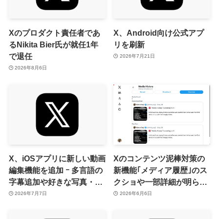
Xのプロダクト責任者であ
X、Android向け公式アプ
るNikita Bier氏が就任1年
リを刷新
で退任
2026年7月21日
2026年8月6日
X、iOSアプリに新しい動画
Xのコンテンツ泥棒対策の
編集機能を追加 ｰ 多言語の
新機能｢メディア履歴｣のス
字幕追加や好きな写真・動
クショや一部詳細が明らか
画・ポストを背景として利
に
2026年7月7日
2026年6月6日
用出来る機能など