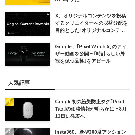
X、オリジナルコンテンツを投稿
するクリエイターへの収益分配を
目的とした｢オリジナルコンテン
ツ報酬プログラム｣を導入へ ｰ 従
来の｢収益分配｣は廃止
Google、｢Pixel Watch 5｣のティ
ザー動画を公開 ｰ ｢時計らしい外
観を保つ品格｣をアピール
人気記事
Google初の紛失防止タグ｢Pixel
Tag｣の価格情報が明らかに ｰ 8月
13日に発表へ
Insta360、新型360度アクション