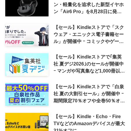
ン・軽量化を追求した新型イヤホ
ン「Air6 Pro」を8月28日に発売
へ
【セール】Kindleストアで「スク
ウェア・エニックス電子書籍セー
ル」が開催中 ｰ コミックやゲーム
関連書籍などが最大50％オフに
【セール】Kindleストアで｢集英
社 夏デジ2026｣のセールが開催中
ｰ マンガや写真集など1,000冊以上
が30％ポイント還元に
【セール】Kindleストアで「白泉
社 夏の大割引セール」が開催中 ｰ
期間限定70％オフや全巻50％オフ
など
【セール】Kindle・Echo・Fire
TVなどのAmazonデバイスが最大
31%オフに