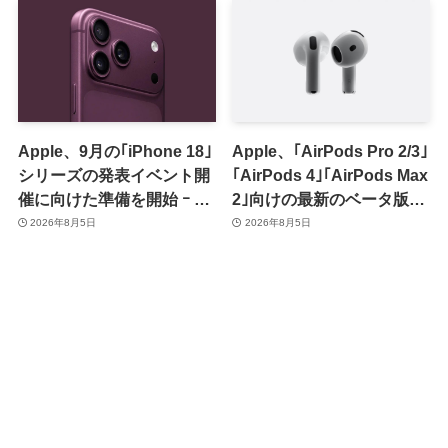
Apple、9月の｢iPhone 18｣
Apple、｢AirPods Pro 2/3｣
シリーズの発表イベント開
｢AirPods 4｣｢AirPods Max
催に向けた準備を開始 ｰ 9
2｣向けの最新のベータ版フ
月8日か9月9日に開催見込
ァームウェア｢9A5336b｣を
2026年8月5日
2026年8月5日
み
提供開始