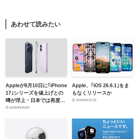
あわせて読みたい
Appleが8月10日に｢iPhone
Apple、｢iOS 26.6.1｣をま
17｣シリーズを値上げとの
もなくリリースか
噂が浮上 ｰ 日本では再度値
2026年8月7日
上げの可能性も?!
2026年8月8日