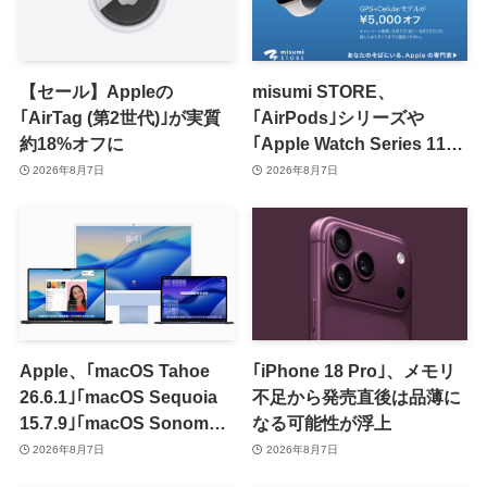
【セール】Appleの
misumi STORE、
｢AirTag (第2世代)｣が実質
｢AirPods｣シリーズや
約18%オフに
｢Apple Watch Series 11｣
のセールを開催中
2026年8月7日
2026年8月7日
Apple、｢macOS Tahoe
｢iPhone 18 Pro｣、メモリ
26.6.1｣｢macOS Sequoia
不足から発売直後は品薄に
15.7.9｣｢macOS Sonoma
なる可能性が浮上
14.8.9｣をリリース ｰ 画面共
2026年8月7日
2026年8月7日
有の脆弱性を修正