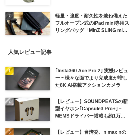
軽量・強度・耐久性を兼ね備えた
フルオープン式のiPad mini専用ス
リングバッグ「MinZ SLING mini
for iPad mini」発売
人気レビュー記事
｢Insta360 Ace Pro 2｣ 実機レビュ
ー ｰ 様々な面でより完成度が増し
た8K AI搭載アクションカメラ
【レビュー】SOUNDPEATSの新
型イヤホン｢Capsule3 Pro+｣ ｰ
MEMSドライバー搭載も約1万円
の高コスパが特徴
【レビュー】台湾発、n max nの