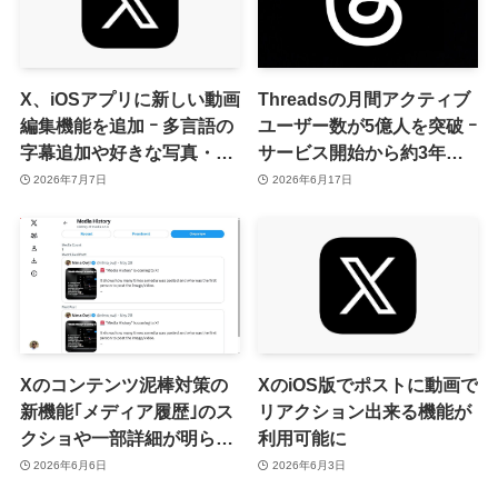
X、iOSアプリに新しい動画
Threadsの月間アクティブ
編集機能を追加 ｰ 多言語の
ユーザー数が5億人を突破 ｰ
字幕追加や好きな写真・動
サービス開始から約3年で
画・ポストを背景として利
到達
2026年7月7日
2026年6月17日
用出来る機能など
Xのコンテンツ泥棒対策の
XのiOS版でポストに動画で
新機能｢メディア履歴｣のス
リアクション出来る機能が
クショや一部詳細が明らか
利用可能に
に
2026年6月6日
2026年6月3日