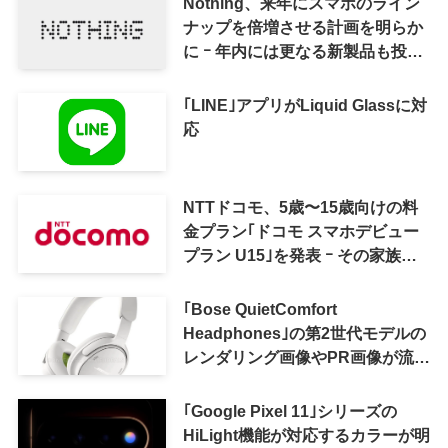
Nothing、来年にスマホのライン
ナップを倍増させる計画を明らか
に ｰ 年内には更なる新製品も投入
へ
｢LINE｣アプリがLiquid Glassに対
応
NTTドコモ、5歳〜15歳向けの料
金プラン｢ドコモ スマホデビュー
プラン U15｣を発表 ｰ その家族が
おトクになる｢ドコモ 親子割｣も
｢Bose QuietComfort
Headphones｣の第2世代モデルの
レンダリング画像やPR画像が流出
ｰ まもなく発表か
｢Google Pixel 11｣シリーズの
HiLight機能が対応するカラーが明