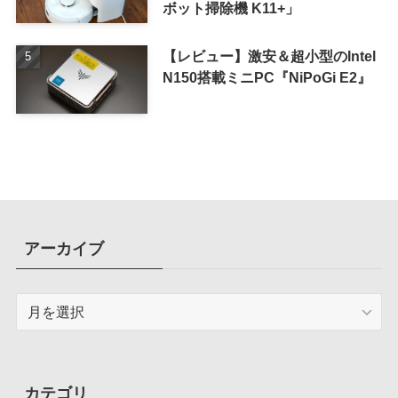
ボット掃除機 K11+」
【レビュー】激安＆超小型のIntel
N150搭載ミニPC『NiPoGi E2』
アーカイブ
ア
ー
カ
イ
ブ
カテゴリ