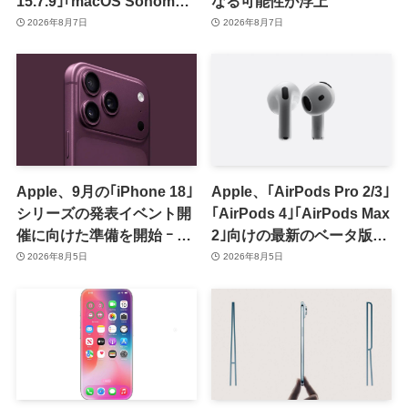
15.7.9｣｢macOS Sonoma
なる可能性が浮上
14.8.9｣をリリース ｰ 画面共
2026年8月7日
2026年8月7日
有の脆弱性を修正
Apple、9月の｢iPhone 18｣
Apple、｢AirPods Pro 2/3｣
シリーズの発表イベント開
｢AirPods 4｣｢AirPods Max
催に向けた準備を開始 ｰ 9
2｣向けの最新のベータ版フ
月8日か9月9日に開催見込
ァームウェア｢9A5336b｣を
2026年8月5日
2026年8月5日
み
提供開始