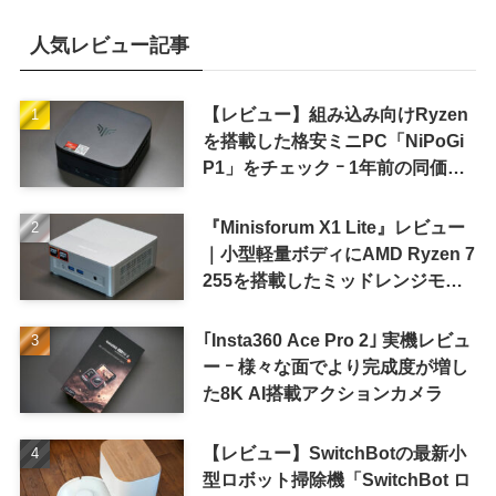
人気レビュー記事
【レビュー】組み込み向けRyzen
を搭載した格安ミニPC「NiPoGi
P1」をチェック ｰ 1年前の同価格
帯モデルより高性能
『Minisforum X1 Lite』レビュー
｜小型軽量ボディにAMD Ryzen 7
255を搭載したミッドレンジモデ
ル
｢Insta360 Ace Pro 2｣ 実機レビュ
ー ｰ 様々な面でより完成度が増し
た8K AI搭載アクションカメラ
【レビュー】SwitchBotの最新小
型ロボット掃除機「SwitchBot ロ