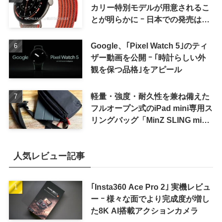
カリー特別モデルが用意されるこ
とが明らかに ｰ 日本での発売は期
待しない方が良さそう
Google、｢Pixel Watch 5｣のティ
ザー動画を公開 ｰ ｢時計らしい外
観を保つ品格｣をアピール
軽量・強度・耐久性を兼ね備えた
フルオープン式のiPad mini専用ス
リングバッグ「MinZ SLING mini
for iPad mini」発売
人気レビュー記事
｢Insta360 Ace Pro 2｣ 実機レビュ
ー ｰ 様々な面でより完成度が増し
た8K AI搭載アクションカメラ