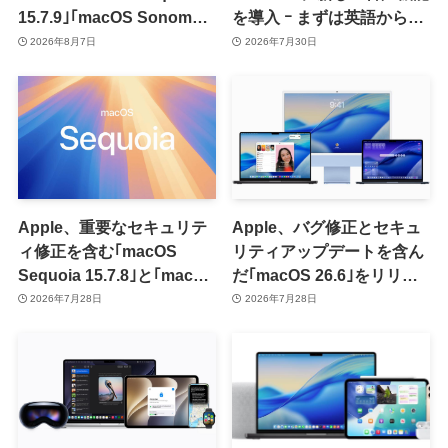
15.7.9｣｢macOS Sonoma
を導入 ｰ まずは英語から対
14.8.9｣をリリース ｰ 画面共
応
2026年8月7日
2026年7月30日
有の脆弱性を修正
Apple、重要なセキュリテ
Apple、バグ修正とセキュ
ィ修正を含む｢macOS
リティアップデートを含ん
Sequoia 15.7.8｣と｢macOS
だ｢macOS 26.6｣をリリー
Sonoma 14.8.8｣をリリー
ス
2026年7月28日
2026年7月28日
ス