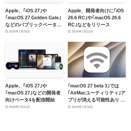
Apple、｢iOS 27｣や
Apple、開発者向けに｢iOS
｢macOS 27 Golden Gate｣
26.6 RC｣や｢macOS 26.6
などのパブリックベータ2
RC｣などをリリース
を提供開始
2026年7月23日
2026年7月21日
Apple、｢iOS 27｣や
｢macOS 27 beta 3｣では
｢macOS 27｣などの開発者
｢AirMacユーティリティ｣ア
向けベータ4を配信開始
プリが消える可能性あり ｰ
同アプリを使用中のユーザ
2026年7月21日
2026年7月19日
ーはベータ版の利用には注
意が必要