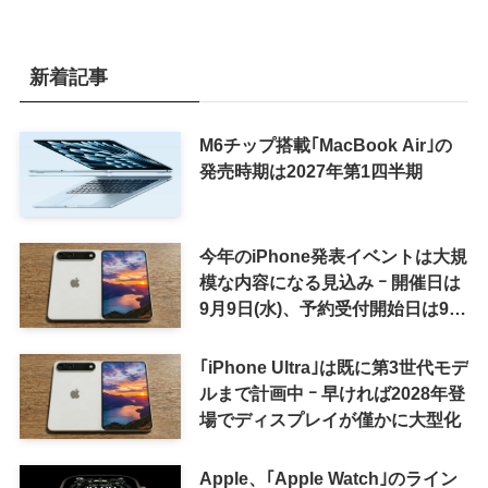
新着記事
M6チップ搭載｢MacBook Air｣の
発売時期は2027年第1四半期
今年のiPhone発表イベントは大規
模な内容になる見込み ｰ 開催日は
9月9日(水)、予約受付開始日は9月
12日(土)の予想
｢iPhone Ultra｣は既に第3世代モデ
ルまで計画中 ｰ 早ければ2028年登
場でディスプレイが僅かに大型化
Apple、｢Apple Watch｣のライン