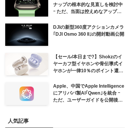
ナップの根本的な見直しを検討中
ｰ ただ、当面は控えめなアップグ
レードが続く見通し
DJIの新型360度アクションカメラ
｢DJI Osmo 360 II｣の開封動画公開
【セール/本日まで?】Shokzのイ
ヤーカフ型イヤホンや骨伝導式イ
ヤホンが一律10％のポイント還元
に
Apple、中国でApple Intelligence
にアリババ製AI｢Qwen｣を統合 ｰ
ただ、ユーザーガイドを公開後に
削除
人気記事