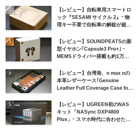
【レビュー】自転車用スマートロ
ック『SESAMI サイクル 2』ｰ 物
理キー不要で自転車の解錠が超簡
単に
【レビュー】SOUNDPEATSの新
型イヤホン｢Capsule3 Pro+｣ ｰ
MEMSドライバー搭載も約1万円
の高コスパが特徴
【レビュー】台湾発、n max nの
本革レザーケース｢Genuine
Leather Full Coverage Case for
iPhone 16 Pro｣
【レビュー】UGREEN初のNAS
キット「NASync DXP4800
Plus」ｰ スマホ時代に合わせた設
計で、写真や動画によるスマホの
容量圧迫問題も解決