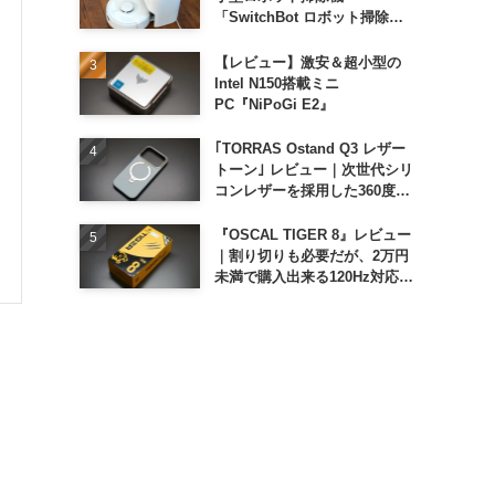
「SwitchBot ロボット掃除機
K11+」
【レビュー】激安＆超小型の
Intel N150搭載ミニ
PC『NiPoGi E2』
｢TORRAS Ostand Q3 レザー
トーン｣ レビュー｜次世代シリ
コンレザーを採用した360度回
転スタンド搭載ケース
『OSCAL TIGER 8』レビュー
｜割り切りも必要だが、2万円
未満で購入出来る120Hz対応大
画面スマホ