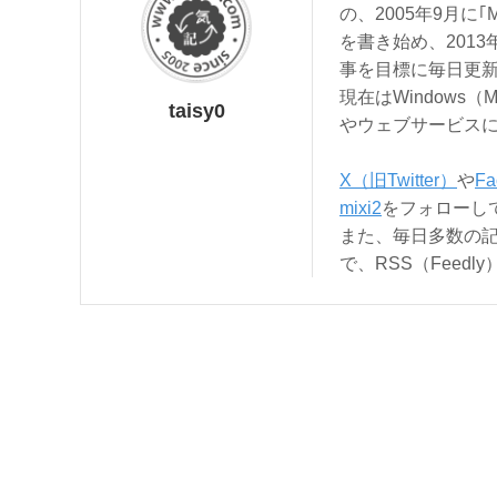
の、2005年9月に｢
を書き始め、201
事を目標に毎日更
現在はWindows（
taisy0
やウェブサービス
X（旧Twitter）
や
Fa
mixi2
をフォローし
また、毎日多数の
で、RSS（Feed