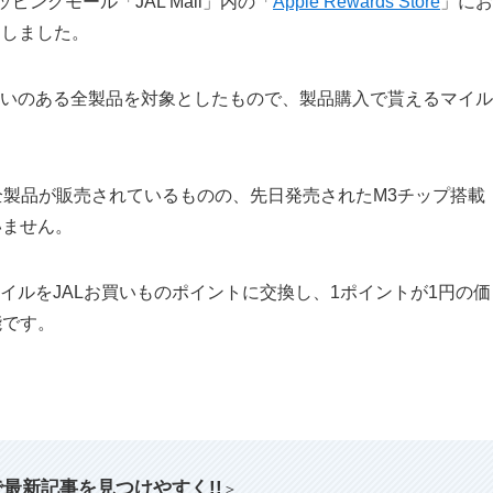
ングモール「JAL Mall」内の「
Apple Rewards Store
」にお
トしました。
re」で取扱いのある全製品を対象としたもので、製品購入で貰えるマイル
全製品が販売されているものの、先日発売されたM3チップ搭載
いません。
手持ちのマイルをJALお買いものポイントに交換し、1ポイントが1円の価
能です。
索で最新記事を見つけやすく!!
＞