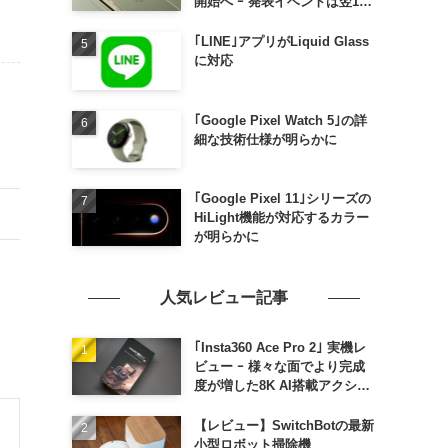
開始へ ｰ 発表イベントは翌13
日午前7時〜
｢LINE｣アプリがLiquid Glass
に対応
｢Google Pixel Watch 5｣の詳
細な技術仕様が明らかに
｢Google Pixel 11｣シリーズの
HiLight機能が対応するカラー
が明らかに
人気レビュー記事
｢Insta360 Ace Pro 2｣ 実機レ
ビュー ｰ 様々な面でより完成
度が増した8K AI搭載アクショ
ンカメラ
【レビュー】SwitchBotの最新
小型ロボット掃除機