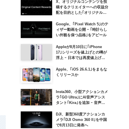
X、オリジナルコンテンツを投
稿するクリエイターへの収益分
配を目的とした｢オリジナルコ
ンテンツ報酬プログラム｣を導
入へ ｰ 従来の｢収益分配｣は廃
Google、｢Pixel Watch 5｣のテ
止
ィザー動画を公開 ｰ ｢時計らし
い外観を保つ品格｣をアピール
Appleが8月10日に｢iPhone
17｣シリーズを値上げとの噂が
浮上 ｰ 日本では再度値上げの
可能性も?!
Apple、｢iOS 26.6.1｣をまもな
くリリースか
Insta360、小型アクションカメ
ラ｢GO Ultra｣にAI音声アシス
タント｢Kira｣を追加 ｰ 音声で
質問したり、リアルタイム翻訳
などが利用可能に
DJI、新型360度アクションカ
メラ｢DJI Osmo 360 II｣を中国
で8月13日に発表へ