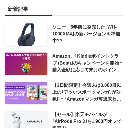
新着記事
ソニー、6年前に発売した｢WH-
1000XM4｣の新バージョンを準備
中??
Amazon、｢Kindleポイントクラ
ブ (Beta)｣のキャンペーンを開始 ｰ
購入金額に応じて来月のポイント
還元率アップ
【3日間限定】今週末は3,000冊以
上の｢アツいスポーツマンガ｣が対
象!! ｰ ｢Amazonマンガ毎週末セー
ル｣がスタート
【セール】楽天モバイルが
｢AirPods Pro 3｣を1,900円オフで
販売中