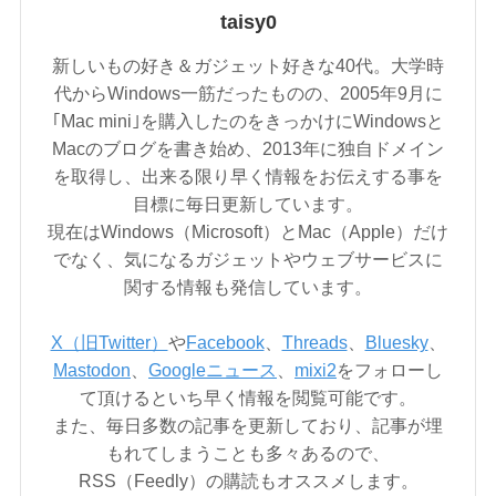
taisy0
新しいもの好き＆ガジェット好きな40代。大学時
代からWindows一筋だったものの、2005年9月に
｢Mac mini｣を購入したのをきっかけにWindowsと
Macのブログを書き始め、2013年に独自ドメイン
を取得し、出来る限り早く情報をお伝えする事を
目標に毎日更新しています。
現在はWindows（Microsoft）とMac（Apple）だけ
でなく、気になるガジェットやウェブサービスに
関する情報も発信しています。
X（旧Twitter）
や
Facebook
、
Threads
、
Bluesky
、
Mastodon
、
Googleニュース
、
mixi2
をフォローし
て頂けるといち早く情報を閲覧可能です。
また、毎日多数の記事を更新しており、記事が埋
もれてしまうことも多々あるので、
RSS（Feedly）の購読もオススメします。