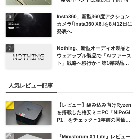
Insta360、新型360度アクション
カメラ｢Insta360 X6｣を8月12日に
発表へ
Nothing、新型オーディオ製品と
ウェアラブル製品で「AIファース
ト」戦略へ移行か ｰ 第1弾製品は
8〜9月に順次発表との情報
人気レビュー記事
【レビュー】組み込み向けRyzen
を搭載した格安ミニPC「NiPoGi
P1」をチェック ｰ 1年前の同価格
帯モデルより高性能
『Minisforum X1 Lite』レビュー