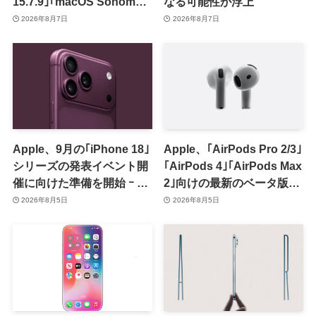
15.7.9｣｢macOS Sonoma
なる可能性が浮上
14.8.9｣をリリース ｰ 画面共
2026年8月7日
2026年8月7日
有の脆弱性を修正
Apple、9月の｢iPhone 18｣
Apple、｢AirPods Pro 2/3｣
シリーズの発表イベント開
｢AirPods 4｣｢AirPods Max
催に向けた準備を開始 ｰ 9
2｣向けの最新のベータ版フ
月8日か9月9日に開催見込
ァームウェア｢9A5336b｣を
2026年8月5日
2026年8月5日
み
提供開始