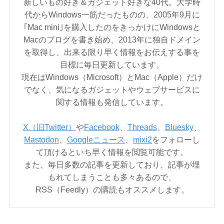
新しいもの好き＆ガジェット好きな40代。大学時
代からWindows一筋だったものの、2005年9月に
｢Mac mini｣を購入したのをきっかけにWindowsと
Macのブログを書き始め、2013年に独自ドメイン
を取得し、出来る限り早く情報をお伝えする事を
目標に毎日更新しています。
現在はWindows（Microsoft）とMac（Apple）だけ
でなく、気になるガジェットやウェブサービスに
関する情報も発信しています。
X（旧Twitter）
や
Facebook
、
Threads
、
Bluesky
、
Mastodon
、
Googleニュース
、
mixi2
をフォローし
て頂けるといち早く情報を閲覧可能です。
また、毎日多数の記事を更新しており、記事が埋
もれてしまうことも多々あるので、
RSS（Feedly）の購読もオススメします。