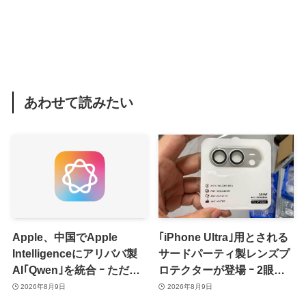
あわせて読みたい
Apple、中国でApple
｢iPhone Ultra｣用とされる
Intelligenceにアリババ製
サードパーティ製レンズプ
AI｢Qwen｣を統合 ｰ ただ、
ロテクターが登場 ｰ 2眼カ
ユーザーガイドを公開後に
メラ搭載や一部本体カラー
2026年8月9日
2026年8月9日
削除
を示唆