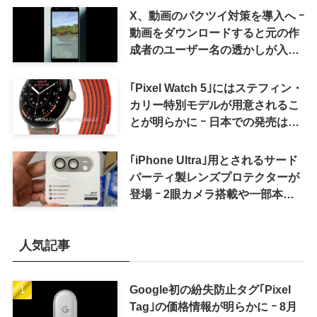
X、動画のパクツイ対策を導入へ ｰ
動画をダウンロードすると元の作
成者のユーザー名の透かしが入る
ように
｢Pixel Watch 5｣にはステフィン・
カリー特別モデルが用意されるこ
とが明らかに ｰ 日本での発売は期
待しない方が良さそう
｢iPhone Ultra｣用とされるサード
パーティ製レンズプロテクターが
登場 ｰ 2眼カメラ搭載や一部本体
カラーを示唆
人気記事
Google初の紛失防止タグ｢Pixel
Tag｣の価格情報が明らかに ｰ 8月