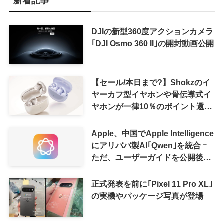
新着記事
DJIの新型360度アクションカメラ
｢DJI Osmo 360 II｣の開封動画公開
【セール/本日まで?】Shokzのイ
ヤーカフ型イヤホンや骨伝導式イ
ヤホンが一律10％のポイント還元
に
Apple、中国でApple Intelligence
にアリババ製AI｢Qwen｣を統合 ｰ
ただ、ユーザーガイドを公開後に
削除
正式発表を前に｢Pixel 11 Pro XL｣
の実機やパッケージ写真が登場