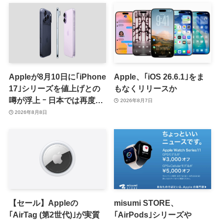
Appleが8月10日に｢iPhone
Apple、｢iOS 26.6.1｣をま
17｣シリーズを値上げとの
もなくリリースか
噂が浮上 ｰ 日本では再度値
2026年8月7日
上げの可能性も?!
2026年8月8日
【セール】Appleの
misumi STORE、
｢AirTag (第2世代)｣が実質
｢AirPods｣シリーズや