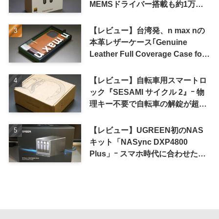
MEMSドライバー搭載も約1万円
の高コスパが特徴
【レビュー】台湾発、n max nの
本革レザーケース｢Genuine
Leather Full Coverage Case for
iPhone 16 Pro｣
【レビュー】自転車用スマートロ
ック『SESAMI サイクル 2』ｰ 物
理キー不要で自転車の解錠が超簡
単に
【レビュー】UGREEN初のNAS
キット「NASync DXP4800
Plus」ｰ スマホ時代に合わせた設
計で、写真や動画によるスマホの
容量圧迫問題も解決