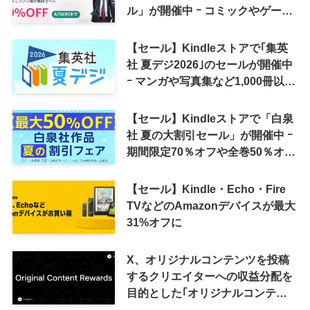
ル」が開催中 ｰ コミックやゲーム
関連書籍などが最大50％オフに
【セール】Kindleストアで｢集英
社 夏デジ2026｣のセールが開催中
ｰ マンガや写真集など1,000冊以上
が30％ポイント還元に
【セール】Kindleストアで「白泉
社 夏の大割引セール」が開催中 ｰ
期間限定70％オフや全巻50％オフ
など
【セール】Kindle・Echo・Fire
TVなどのAmazonデバイスが最大
31%オフに
X、オリジナルコンテンツを投稿
するクリエイターへの収益分配を
目的とした｢オリジナルコンテン
ツ報酬プログラム｣を導入へ ｰ 従