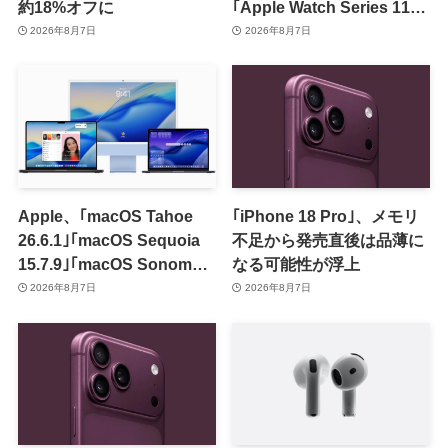
約18%オフに
｢Apple Watch Series 11｣
のセールを開催中
2026年8月7日
2026年8月7日
Apple、｢macOS Tahoe
｢iPhone 18 Pro｣、メモリ
26.6.1｣｢macOS Sequoia
不足から発売直後は品薄に
15.7.9｣｢macOS Sonoma
なる可能性が浮上
14.8.9｣をリリース ｰ 画面共
2026年8月7日
2026年8月7日
有の脆弱性を修正