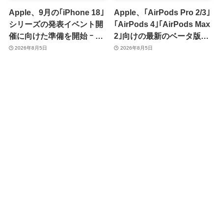
Apple、9月の｢iPhone 18｣
Apple、｢AirPods Pro 2/3｣
シリーズの発表イベント開
｢AirPods 4｣｢AirPods Max
催に向けた準備を開始 ｰ 9
2｣向けの最新のベータ版フ
月8日か9月9日に開催見込
ァームウェア｢9A5336b｣を
2026年8月5日
2026年8月5日
み
提供開始