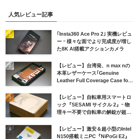
人気レビュー記事
｢Insta360 Ace Pro 2｣ 実機レビュ
ー ｰ 様々な面でより完成度が増し
た8K AI搭載アクションカメラ
【レビュー】台湾発、n max nの
本革レザーケース｢Genuine
Leather Full Coverage Case for
iPhone 16 Pro｣
【レビュー】自転車用スマートロ
ック『SESAMI サイクル 2』ｰ 物
理キー不要で自転車の解錠が超簡
単に
【レビュー】激安＆超小型のIntel
N150搭載ミニPC『NiPoGi E2』