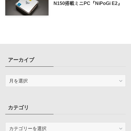
N150搭載ミニPC『NiPoGi E2』
アーカイブ
ア
ー
カ
イ
ブ
カテゴリ
カ