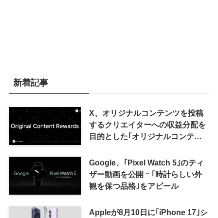
新着記事
X、オリジナルコンテンツを投稿
するクリエイターへの収益分配を
目的とした｢オリジナルコンテン
ツ報酬プログラム｣を導入へ ｰ 従
来の｢収益分配｣は廃止
Google、｢Pixel Watch 5｣のティ
ザー動画を公開 ｰ ｢時計らしい外
観を保つ品格｣をアピール
Appleが8月10日に｢iPhone 17｣シ