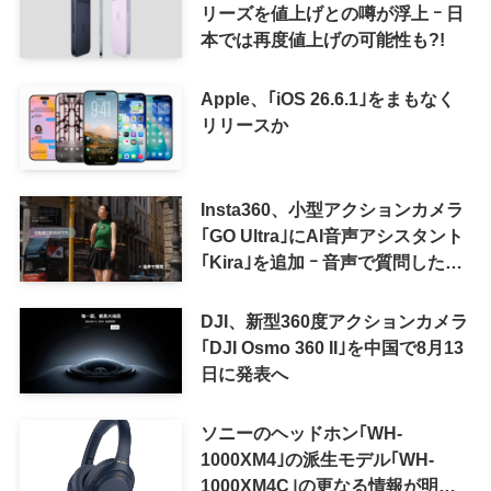
リーズを値上げとの噂が浮上 ｰ 日
本では再度値上げの可能性も?!
Apple、｢iOS 26.6.1｣をまもなく
リリースか
Insta360、小型アクションカメラ
｢GO Ultra｣にAI音声アシスタント
｢Kira｣を追加 ｰ 音声で質問した
り、リアルタイム翻訳などが利用
可能に
DJI、新型360度アクションカメラ
｢DJI Osmo 360 II｣を中国で8月13
日に発表へ
ソニーのヘッドホン｢WH-
1000XM4｣の派生モデル｢WH-
1000XM4C｣の更なる情報が明ら