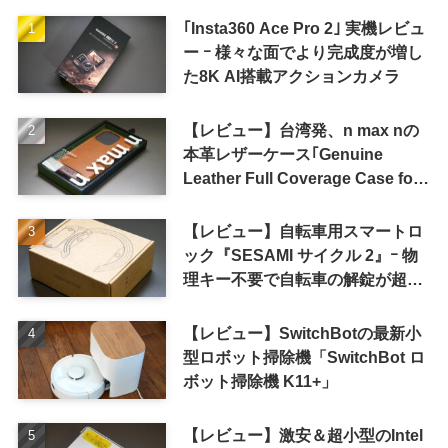
｢Insta360 Ace Pro 2｣ 実機レビュ
ー ｰ 様々な面でより完成度が増し
た8K AI搭載アクションカメラ
【レビュー】台湾発、n max nの
本革レザーケース｢Genuine
Leather Full Coverage Case for
iPhone 16 Pro｣
【レビュー】自転車用スマートロ
ック『SESAMI サイクル 2』ｰ 物
理キー不要で自転車の解錠が超簡
単に
【レビュー】SwitchBotの最新小
型ロボット掃除機「SwitchBot ロ
ボット掃除機 K11+」
【レビュー】激安＆超小型のIntel