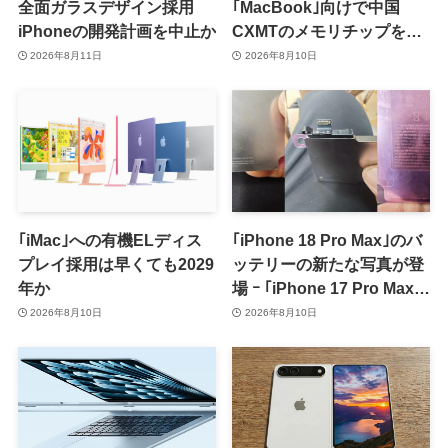
全面ガラスデザイン採用
｢MacBook｣向けで中国
iPhoneの開発計画を中止か
CXMTのメモリチップをテ
スト
2026年8月11日
2026年8月10日
｢iMac｣への有機ELディス
｢iPhone 18 Pro Max｣のバ
プレイ採用は早くても2029
ッテリーの新たな写真が登
年か
場 ｰ ｢iPhone 17 Pro Max｣
からの容量増加を確認
2026年8月10日
2026年8月10日