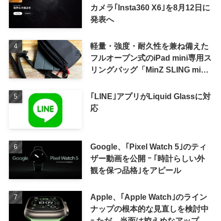
カメラ｢Insta360 X6｣を8月12日に
発表へ
軽量・強度・耐久性を兼ね備えた
フルオープン式のiPad mini専用ス
リングバッグ「MinZ SLING mini
for iPad mini」発売
｢LINE｣アプリがLiquid Glassに対
応
Google、｢Pixel Watch 5｣のティ
ザー動画を公開 ｰ ｢時計らしい外
観を保つ品格｣をアピール
Apple、｢Apple Watch｣のライン
ナップの根本的な見直しを検討中
ｰ ただ、当面は控えめなアップグ