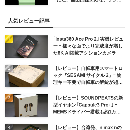
レードが続く見通し
人気レビュー記事
｢Insta360 Ace Pro 2｣ 実機レビュ
ー ｰ 様々な面でより完成度が増し
た8K AI搭載アクションカメラ
【レビュー】自転車用スマートロ
ック『SESAMI サイクル 2』ｰ 物
理キー不要で自転車の解錠が超簡
単に
【レビュー】SOUNDPEATSの新
型イヤホン｢Capsule3 Pro+｣ ｰ
MEMSドライバー搭載も約1万円
の高コスパが特徴
【レビュー】台湾発、n max nの