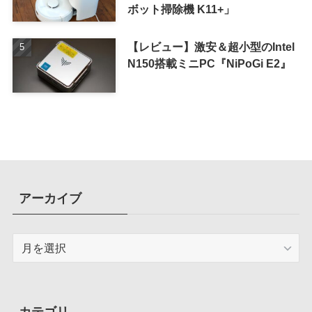
ボット掃除機 K11+」
【レビュー】激安＆超小型のIntel
N150搭載ミニPC『NiPoGi E2』
アーカイブ
ア
ー
カ
イ
ブ
カテゴリ