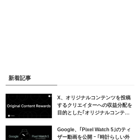
新着記事
X、オリジナルコンテンツを投稿
するクリエイターへの収益分配を
目的とした｢オリジナルコンテン
ツ報酬プログラム｣を導入へ ｰ 従
来の｢収益分配｣は廃止
Google、｢Pixel Watch 5｣のティ
ザー動画を公開 ｰ ｢時計らしい外