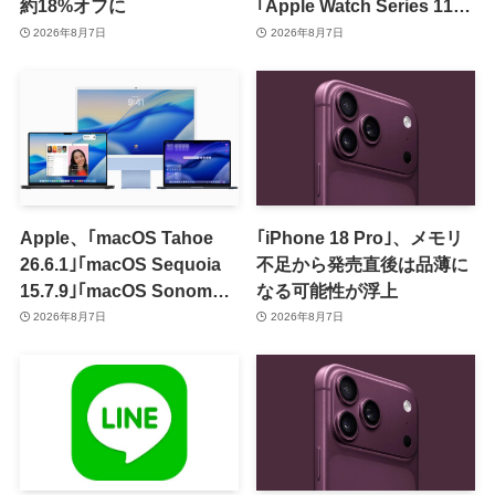
約18%オフに
｢Apple Watch Series 11｣
のセールを開催中
2026年8月7日
2026年8月7日
Apple、｢macOS Tahoe
｢iPhone 18 Pro｣、メモリ
26.6.1｣｢macOS Sequoia
不足から発売直後は品薄に
15.7.9｣｢macOS Sonoma
なる可能性が浮上
14.8.9｣をリリース ｰ 画面共
2026年8月7日
2026年8月7日
有の脆弱性を修正