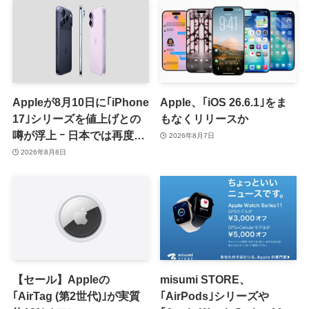
Appleが8月10日に｢iPhone
Apple、｢iOS 26.6.1｣をま
17｣シリーズを値上げとの
もなくリリースか
噂が浮上 ｰ 日本では再度値
2026年8月7日
上げの可能性も?!
2026年8月8日
【セール】Appleの
misumi STORE、
｢AirTag (第2世代)｣が実質
｢AirPods｣シリーズや