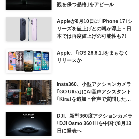
観を保つ品格｣をアピール
Appleが8月10日に｢iPhone 17｣シ
リーズを値上げとの噂が浮上 ｰ 日
本では再度値上げの可能性も?!
Apple、｢iOS 26.6.1｣をまもなく
リリースか
Insta360、小型アクションカメラ
｢GO Ultra｣にAI音声アシスタント
｢Kira｣を追加 ｰ 音声で質問した
り、リアルタイム翻訳などが利用
可能に
DJI、新型360度アクションカメラ
｢DJI Osmo 360 II｣を中国で8月13
日に発表へ