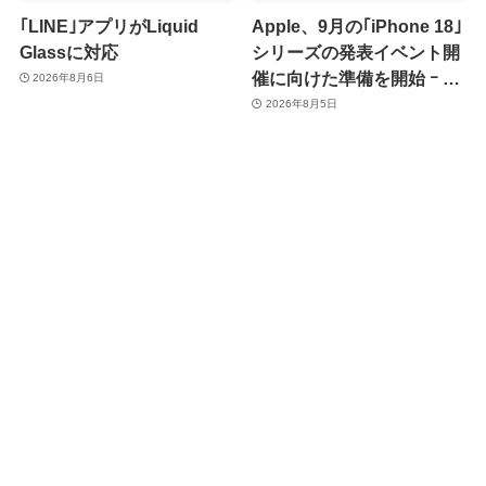
｢LINE｣アプリがLiquid
Apple、9月の｢iPhone 18｣
Glassに対応
シリーズの発表イベント開
催に向けた準備を開始 ｰ 9
2026年8月6日
月8日か9月9日に開催見込
2026年8月5日
み