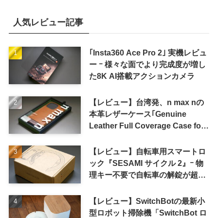
人気レビュー記事
｢Insta360 Ace Pro 2｣ 実機レビュ
ー ｰ 様々な面でより完成度が増し
た8K AI搭載アクションカメラ
【レビュー】台湾発、n max nの
本革レザーケース｢Genuine
Leather Full Coverage Case for
iPhone 16 Pro｣
【レビュー】自転車用スマートロ
ック『SESAMI サイクル 2』ｰ 物
理キー不要で自転車の解錠が超簡
単に
【レビュー】SwitchBotの最新小
型ロボット掃除機「SwitchBot ロ