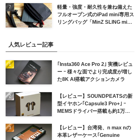
軽量・強度・耐久性を兼ね備えた
フルオープン式のiPad mini専用ス
リングバッグ「MinZ SLING mini
for iPad mini」発売
人気レビュー記事
｢Insta360 Ace Pro 2｣ 実機レビュ
ー ｰ 様々な面でより完成度が増し
た8K AI搭載アクションカメラ
【レビュー】SOUNDPEATSの新
型イヤホン｢Capsule3 Pro+｣ ｰ
MEMSドライバー搭載も約1万円
の高コスパが特徴
【レビュー】台湾発、n max nの
本革レザーケース｢Genuine