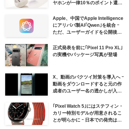
ヤホンが一律10％のポイント還元
に
Apple、中国でApple Intelligence
にアリババ製AI｢Qwen｣を統合 ｰ
ただ、ユーザーガイドを公開後に
削除
正式発表を前に｢Pixel 11 Pro XL｣
の実機やパッケージ写真が登場
X、動画のパクツイ対策を導入へ ｰ
動画をダウンロードすると元の作
成者のユーザー名の透かしが入る
ように
｢Pixel Watch 5｣にはステフィン・
カリー特別モデルが用意されるこ
とが明らかに ｰ 日本での発売は期
待しない方が良さそう