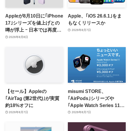
Appleが8月10日に｢iPhone
Apple、｢iOS 26.6.1｣をま
17｣シリーズを値上げとの
もなくリリースか
噂が浮上 ｰ 日本では再度値
2026年8月7日
上げの可能性も?!
2026年8月8日
【セール】Appleの
misumi STORE、
｢AirTag (第2世代)｣が実質
｢AirPods｣シリーズや
約18%オフに
｢Apple Watch Series 11｣
のセールを開催中
2026年8月7日
2026年8月7日