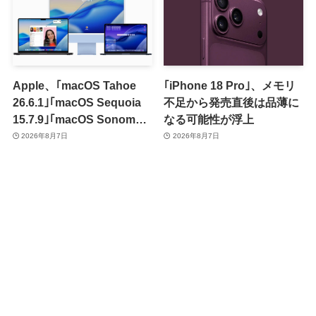
Apple、｢macOS Tahoe
｢iPhone 18 Pro｣、メモリ
26.6.1｣｢macOS Sequoia
不足から発売直後は品薄に
15.7.9｣｢macOS Sonoma
なる可能性が浮上
14.8.9｣をリリース ｰ 画面共
2026年8月7日
2026年8月7日
有の脆弱性を修正