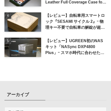
Leather Full Coverage Case for
iPhone 16 Pro｣
【レビュー】自転車用スマートロ
ック『SESAMI サイクル 2』ｰ 物
理キー不要で自転車の解錠が超簡
単に
【レビュー】UGREEN初のNAS
キット「NASync DXP4800
Plus」ｰ スマホ時代に合わせた設
計で、写真や動画によるスマホの
容量圧迫問題も解決
アーカイブ
ア