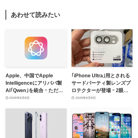
あわせて読みたい
Apple、中国でApple
｢iPhone Ultra｣用とされる
Intelligenceにアリババ製
サードパーティ製レンズプ
AI｢Qwen｣を統合 ｰ ただ、
ロテクターが登場 ｰ 2眼カ
ユーザーガイドを公開後に
メラ搭載や一部本体カラー
2026年8月9日
2026年8月9日
削除
を示唆