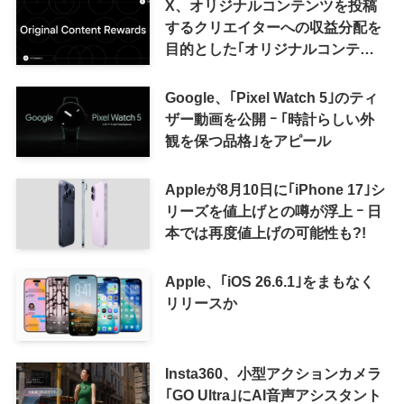
X、オリジナルコンテンツを投稿
するクリエイターへの収益分配を
目的とした｢オリジナルコンテン
ツ報酬プログラム｣を導入へ ｰ 従
来の｢収益分配｣は廃止
Google、｢Pixel Watch 5｣のティ
ザー動画を公開 ｰ ｢時計らしい外
観を保つ品格｣をアピール
Appleが8月10日に｢iPhone 17｣シ
リーズを値上げとの噂が浮上 ｰ 日
本では再度値上げの可能性も?!
Apple、｢iOS 26.6.1｣をまもなく
リリースか
Insta360、小型アクションカメラ
｢GO Ultra｣にAI音声アシスタント