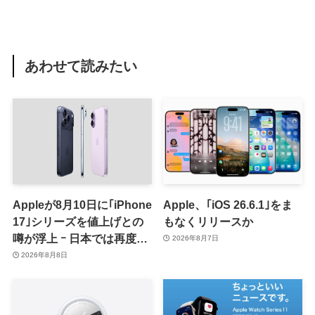
あわせて読みたい
Appleが8月10日に｢iPhone
Apple、｢iOS 26.6.1｣をま
17｣シリーズを値上げとの
もなくリリースか
噂が浮上 ｰ 日本では再度値
2026年8月7日
上げの可能性も?!
2026年8月8日