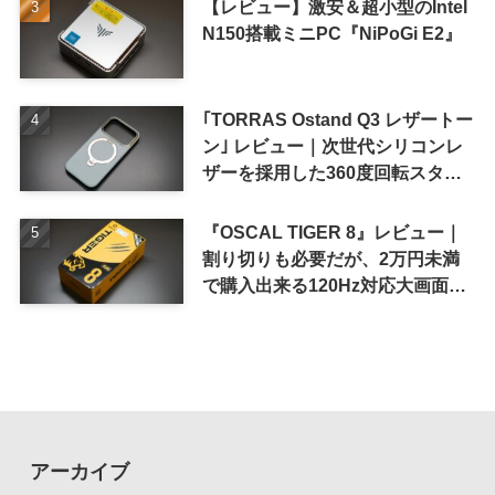
【レビュー】激安＆超小型のIntel
N150搭載ミニPC『NiPoGi E2』
｢TORRAS Ostand Q3 レザートー
ン｣ レビュー｜次世代シリコンレ
ザーを採用した360度回転スタン
ド搭載ケース
『OSCAL TIGER 8』レビュー｜
割り切りも必要だが、2万円未満
で購入出来る120Hz対応大画面ス
マホ
アーカイブ