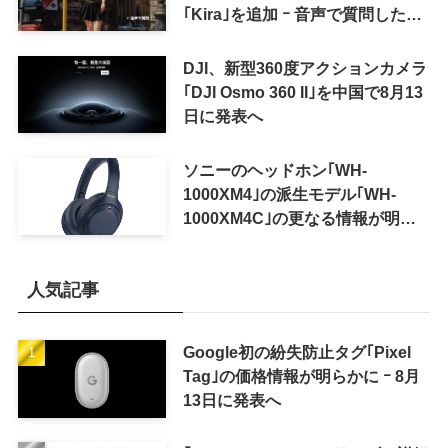
｢Kira｣を追加 ｰ 音声で質問した
り、リアルタイム翻訳などが利用
可能に
DJI、新型360度アクションカメラ
｢DJI Osmo 360 II｣を中国で8月13
日に発表へ
ソニーのヘッドホン｢WH-
1000XM4｣の派生モデル｢WH-
1000XM4C｣の更なる情報が明ら
かに
人気記事
Google初の紛失防止タグ｢Pixel
Tag｣の価格情報が明らかに ｰ 8月
13日に発表へ