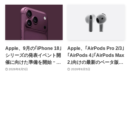
有の脆弱性を修正
Apple、9月の｢iPhone 18｣
Apple、｢AirPods Pro 2/3｣
シリーズの発表イベント開
｢AirPods 4｣｢AirPods Max
催に向けた準備を開始 ｰ 9
2｣向けの最新のベータ版フ
月8日か9月9日に開催見込
ァームウェア｢9A5336b｣を
2026年8月5日
2026年8月5日
み
提供開始