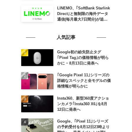
SLING mini for iPad mini」
発売
LINEMO、｢SoftBank Starlink
Direct｣と無制限の海外データ
通信(毎月最大7日間分)が追加
料金なしで利用可能に
人気記事
Google初の紛失防止タグ
｢Pixel Tag｣の価格情報が明ら
かに ｰ 8月13日に発表へ
｢Google Pixel 11｣シリーズの
詳細なスペックと全モデルの価
格情報が明らかに
Insta360、新型360度アクショ
ンカメラ｢Insta360 X6｣を8月
12日に発表へ
Google、｢Pixel 11｣シリーズ
の予約受付を8月12日23時より