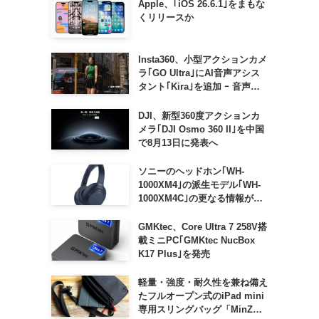
Apple、｢iOS 26.6.1｣をまもな
くリリースか
Insta360、小型アクションカメ
ラ｢GO Ultra｣にAI音声アシス
タント｢Kira｣を追加 ｰ 音声で
質問したり、リアルタイム翻訳
などが利用可能に
DJI、新型360度アクションカ
メラ｢DJI Osmo 360 II｣を中国
で8月13日に発表へ
ソニーのヘッドホン｢WH-
1000XM4｣の派生モデル｢WH-
1000XM4C｣の更なる情報が明
らかに
GMKtec、Core Ultra 7 258V搭
載ミニPC｢GMKtec NucBox
K17 Plus｣を発売
軽量・強度・耐久性を兼ね備え
たフルオープン式のiPad mini
専用スリングバッグ「MinZ