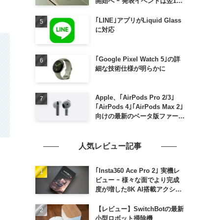
開始へ ｰ 発表イベントは翌13
日午前7時〜
｢LINE｣アプリがLiquid Glass
に対応
｢Google Pixel Watch 5｣の詳
細な技術仕様が明らかに
Apple、｢AirPods Pro 2/3｣
｢AirPods 4｣｢AirPods Max 2｣
向けの最新のベータ版ファーム
ウェア｢9A5336b｣を提供開始
人気レビュー記事
｢Insta360 Ace Pro 2｣ 実機レ
ビュー ｰ 様々な面でより完成
度が増した8K AI搭載アクショ
ンカメラ
【レビュー】SwitchBotの最新
小型ロボット掃除機