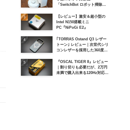
「SwitchBot ロボット掃除機
K11+」
【レビュー】激安＆超小型の
Intel N150搭載ミニ
PC『NiPoGi E2』
｢TORRAS Ostand Q3 レザー
トーン｣ レビュー｜次世代シリ
コンレザーを採用した360度回
転スタンド搭載ケース
『OSCAL TIGER 8』レビュー
｜割り切りも必要だが、2万円
未満で購入出来る120Hz対応大
画面スマホ