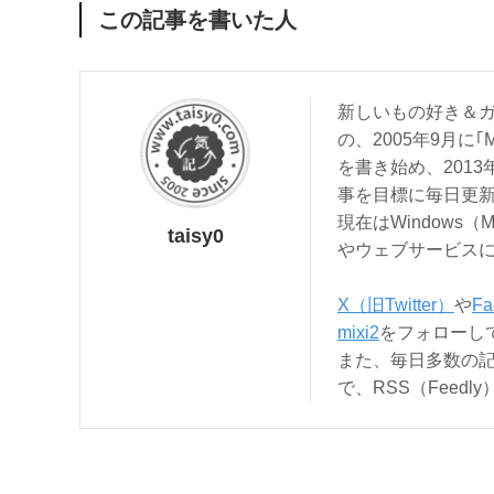
この記事を書いた人
新しいもの好き＆ガ
の、2005年9月に｢
を書き始め、201
事を目標に毎日更
現在はWindows（
taisy0
やウェブサービス
X（旧Twitter）
や
Fa
mixi2
をフォローし
また、毎日多数の
で、RSS（Feed