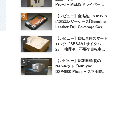
Pro+｣ ｰ MEMSドライバー搭
載も約1万円の高コスパが特徴
【レビュー】台湾発、n max n
の本革レザーケース｢Genuine
Leather Full Coverage Case
for iPhone 16 Pro｣
【レビュー】自転車用スマート
ロック『SESAMI サイクル
2』ｰ 物理キー不要で自転車の
解錠が超簡単に
【レビュー】UGREEN初の
NASキット「NASync
DXP4800 Plus」ｰ スマホ時代
に合わせた設計で、写真や動画
によるスマホの容量圧迫問題も
解決