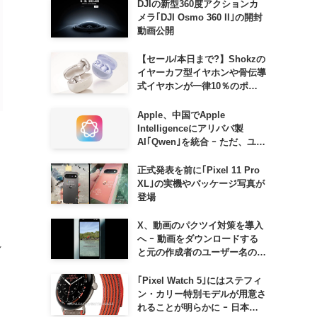
DJIの新型360度アクションカ
メラ｢DJI Osmo 360 II｣の開封
動画公開
【セール/本日まで?】Shokzの
イヤーカフ型イヤホンや骨伝導
式イヤホンが一律10％のポイ
ント還元に
Apple、中国でApple
Intelligenceにアリババ製
AI｢Qwen｣を統合 ｰ ただ、ユー
ザーガイドを公開後に削除
正式発表を前に｢Pixel 11 Pro
XL｣の実機やパッケージ写真が
登場
X、動画のパクツイ対策を導入
へ ｰ 動画をダウンロードする
れ
と元の作成者のユーザー名の透
かしが入るように
｢Pixel Watch 5｣にはステフィ
ン・カリー特別モデルが用意さ
れることが明らかに ｰ 日本で