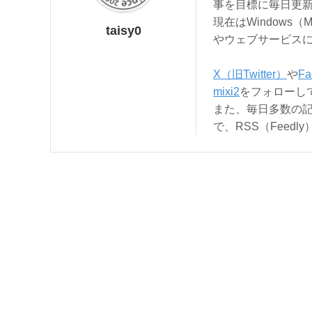
事を目標に毎日更
現在はWindows（
taisy0
やウェブサービス
X（旧Twitter）
や
Fa
mixi2
をフォローし
また、毎日多数の
で、RSS（Feed