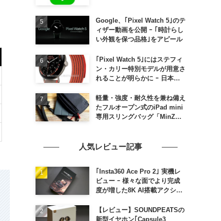
Google、｢Pixel Watch 5｣のテ
ィザー動画を公開 ｰ ｢時計らし
い外観を保つ品格｣をアピール
｢Pixel Watch 5｣にはステフィ
ン・カリー特別モデルが用意さ
れることが明らかに ｰ 日本で
の発売は期待しない方が良さそ
う
軽量・強度・耐久性を兼ね備え
たフルオープン式のiPad mini
専用スリングバッグ「MinZ
SLING mini for iPad mini」
発売
人気レビュー記事
｢Insta360 Ace Pro 2｣ 実機レ
ビュー ｰ 様々な面でより完成
度が増した8K AI搭載アクショ
ンカメラ
【レビュー】SOUNDPEATSの
新型イヤホン｢Capsule3