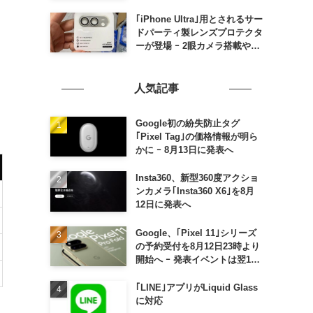
の発売は期待しない方が良さそ
う
｢iPhone Ultra｣用とされるサー
ドパーティ製レンズプロテクタ
ーが登場 ｰ 2眼カメラ搭載や一
部本体カラーを示唆
人気記事
Google初の紛失防止タグ
｢Pixel Tag｣の価格情報が明ら
かに ｰ 8月13日に発表へ
Insta360、新型360度アクショ
ンカメラ｢Insta360 X6｣を8月
12日に発表へ
Google、｢Pixel 11｣シリーズ
の予約受付を8月12日23時より
開始へ ｰ 発表イベントは翌13
日午前7時〜
｢LINE｣アプリがLiquid Glass
に対応