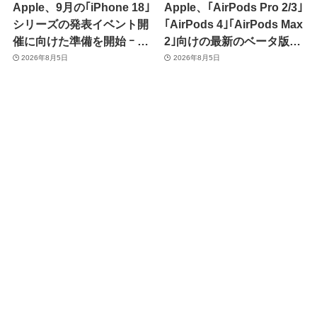
Apple、9月の｢iPhone 18｣
Apple、｢AirPods Pro 2/3｣
シリーズの発表イベント開
｢AirPods 4｣｢AirPods Max
催に向けた準備を開始 ｰ 9
2｣向けの最新のベータ版フ
月8日か9月9日に開催見込
ァームウェア｢9A5336b｣を
2026年8月5日
2026年8月5日
み
提供開始