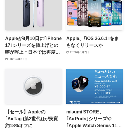
Appleが8月10日に｢iPhone
Apple、｢iOS 26.6.1｣をま
17｣シリーズを値上げとの
もなくリリースか
噂が浮上 ｰ 日本では再度値
2026年8月7日
上げの可能性も?!
2026年8月8日
【セール】Appleの
misumi STORE、
｢AirTag (第2世代)｣が実質
｢AirPods｣シリーズや
約18%オフに
｢Apple Watch Series 11｣