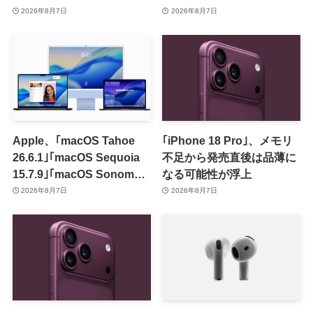
のセールを開催中
2026年8月7日
2026年8月7日
Apple、｢macOS Tahoe
｢iPhone 18 Pro｣、メモリ
26.6.1｣｢macOS Sequoia
不足から発売直後は品薄に
15.7.9｣｢macOS Sonoma
なる可能性が浮上
14.8.9｣をリリース ｰ 画面共
2026年8月7日
2026年8月7日
有の脆弱性を修正