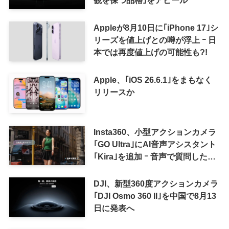
Appleが8月10日に｢iPhone 17｣シ
リーズを値上げとの噂が浮上 ｰ 日
本では再度値上げの可能性も?!
Apple、｢iOS 26.6.1｣をまもなく
リリースか
Insta360、小型アクションカメラ
｢GO Ultra｣にAI音声アシスタント
｢Kira｣を追加 ｰ 音声で質問した
り、リアルタイム翻訳などが利用
可能に
DJI、新型360度アクションカメラ
｢DJI Osmo 360 II｣を中国で8月13
日に発表へ