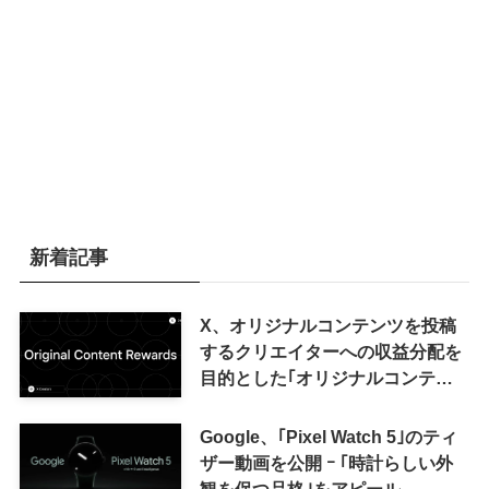
新着記事
X、オリジナルコンテンツを投稿
するクリエイターへの収益分配を
目的とした｢オリジナルコンテン
ツ報酬プログラム｣を導入へ ｰ 従
来の｢収益分配｣は廃止
Google、｢Pixel Watch 5｣のティ
ザー動画を公開 ｰ ｢時計らしい外
観を保つ品格｣をアピール