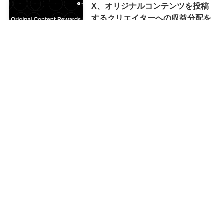
X、オリジナルコンテンツを投稿
するクリエイターへの収益分配を
目的とした｢オリジナルコンテン
ツ報酬プログラム｣を導入へ ｰ 従
来の｢収益分配｣は廃止
Google、｢Pixel Watch 5｣のティ
ザー動画を公開 ｰ ｢時計らしい外
観を保つ品格｣をアピール
Appleが8月10日に｢iPhone 17｣シ
リーズを値上げとの噂が浮上 ｰ 日
本では再度値上げの可能性も?!
Apple、｢iOS 26.6.1｣をまもなく
リリースか
Insta360、小型アクションカメラ
｢GO Ultra｣にAI音声アシスタント