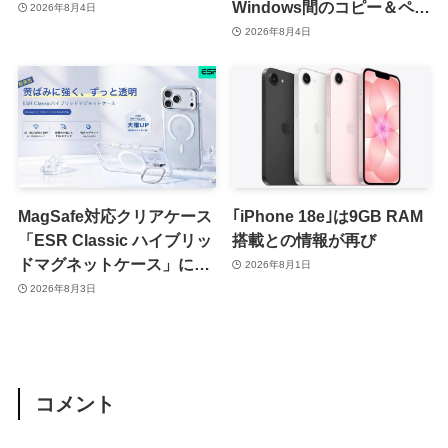
Windows間のコピー＆ペー
2026年8月4日
スト機能を提供へ
2026年8月4日
MagSafe対応クリアケース
｢iPhone 18e｣は9GB RAM
「ESR Classic ハイブリッ
搭載との情報が再び
ドマグネットケース」に黄
2026年8月1日
ばみへの耐久性を向上させ
2026年8月3日
た改良版が登場
コメント