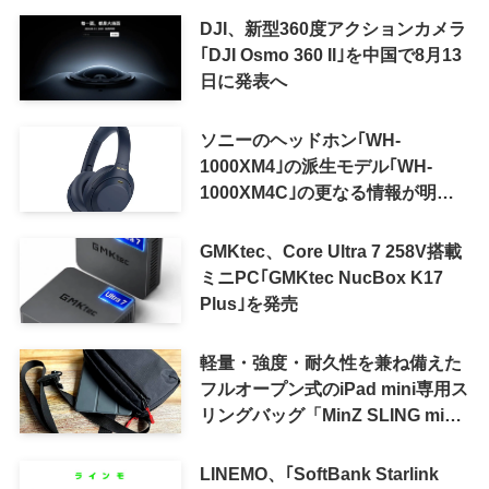
可能に
DJI、新型360度アクションカメラ
｢DJI Osmo 360 II｣を中国で8月13
日に発表へ
ソニーのヘッドホン｢WH-
1000XM4｣の派生モデル｢WH-
1000XM4C｣の更なる情報が明ら
かに
GMKtec、Core Ultra 7 258V搭載
ミニPC｢GMKtec NucBox K17
Plus｣を発売
軽量・強度・耐久性を兼ね備えた
フルオープン式のiPad mini専用ス
リングバッグ「MinZ SLING mini
for iPad mini」発売
LINEMO、｢SoftBank Starlink