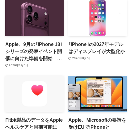
Apple、9月の｢iPhone 18｣
｢iPhone｣の2027年モデル
シリーズの発表イベント開
はディスプレイが大型化か
催に向けた準備を開始 ｰ 9
2026年8月5日
月8日か9月9日に開催見込
2026年8月5日
み
Fitbit製品のデータをApple
Apple、Microsoftの要請を
ヘルスケアと同期可能に
受けEUでiPhoneと