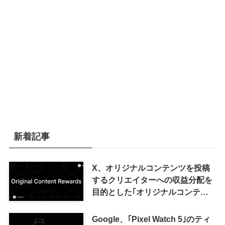
新着記事
X、オリジナルコンテンツを投稿
するクリエイターへの収益分配を
目的とした｢オリジナルコンテン
ツ報酬プログラム｣を導入へ ｰ 従
来の｢収益分配｣は廃止
Google、｢Pixel Watch 5｣のティ