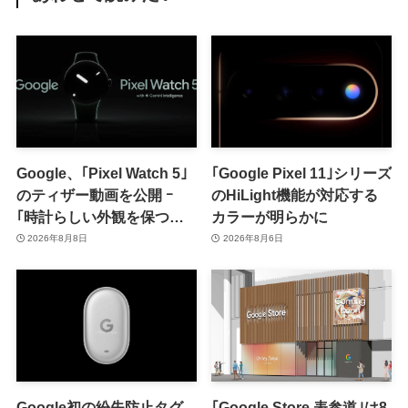
Google、｢Pixel Watch 5｣
｢Google Pixel 11｣シリーズ
のティザー動画を公開 ｰ
のHiLight機能が対応する
｢時計らしい外観を保つ品
カラーが明らかに
格｣をアピール
2026年8月8日
2026年8月6日
Google初の紛失防止タグ
｢Google Store 表参道｣は8