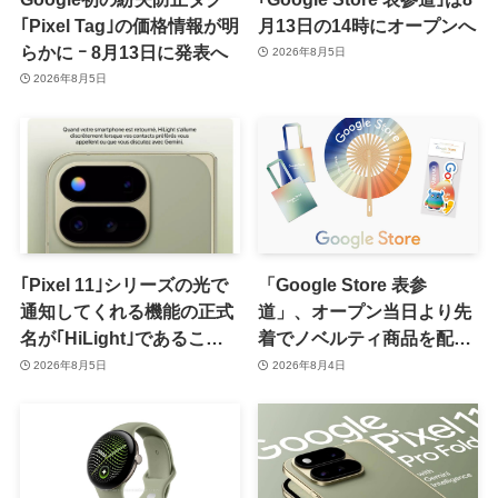
｢Pixel Tag｣の価格情報が明
月13日の14時にオープンへ
らかに ｰ 8月13日に発表へ
2026年8月5日
2026年8月5日
｢Pixel 11｣シリーズの光で
「Google Store 表参
通知してくれる機能の正式
道」、オープン当日より先
名が｢HiLight｣であること
着でノベルティ商品を配布
が確認される
へ
2026年8月5日
2026年8月4日