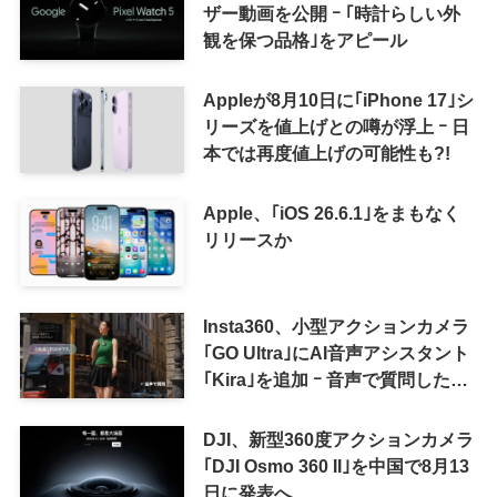
ザー動画を公開 ｰ ｢時計らしい外
観を保つ品格｣をアピール
Appleが8月10日に｢iPhone 17｣シ
リーズを値上げとの噂が浮上 ｰ 日
本では再度値上げの可能性も?!
Apple、｢iOS 26.6.1｣をまもなく
リリースか
Insta360、小型アクションカメラ
｢GO Ultra｣にAI音声アシスタント
｢Kira｣を追加 ｰ 音声で質問した
り、リアルタイム翻訳などが利用
可能に
DJI、新型360度アクションカメラ
｢DJI Osmo 360 II｣を中国で8月13
日に発表へ