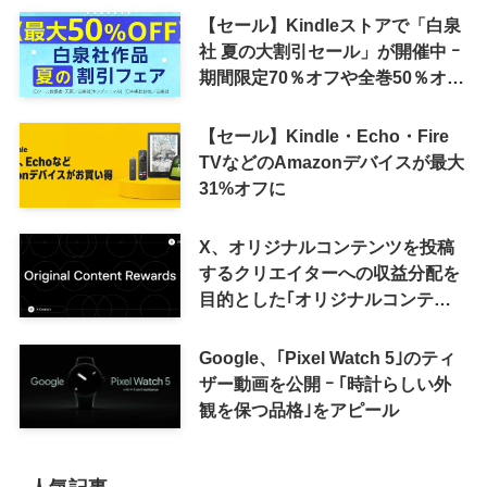
【セール】Kindleストアで「白泉
社 夏の大割引セール」が開催中 ｰ
期間限定70％オフや全巻50％オフ
など
【セール】Kindle・Echo・Fire
TVなどのAmazonデバイスが最大
31%オフに
X、オリジナルコンテンツを投稿
するクリエイターへの収益分配を
目的とした｢オリジナルコンテン
ツ報酬プログラム｣を導入へ ｰ 従
来の｢収益分配｣は廃止
Google、｢Pixel Watch 5｣のティ
ザー動画を公開 ｰ ｢時計らしい外
観を保つ品格｣をアピール