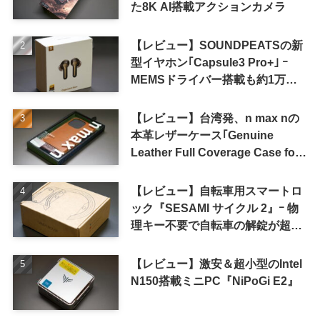
た8K AI搭載アクションカメラ
【レビュー】SOUNDPEATSの新
型イヤホン｢Capsule3 Pro+｣ ｰ
MEMSドライバー搭載も約1万円
の高コスパが特徴
【レビュー】台湾発、n max nの
本革レザーケース｢Genuine
Leather Full Coverage Case for
iPhone 16 Pro｣
【レビュー】自転車用スマートロ
ック『SESAMI サイクル 2』ｰ 物
理キー不要で自転車の解錠が超簡
単に
【レビュー】激安＆超小型のIntel
N150搭載ミニPC『NiPoGi E2』