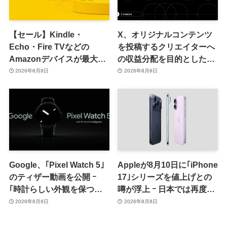
【セール】Kindle・
X、オリジナルコンテンツ
Echo・Fire TVなどの
を投稿するクリエイターへ
Amazonデバイスが最大
の収益分配を目的とした
31%オフに
｢オリジナルコンテンツ報
2026年8月8日
2026年8月8日
酬プログラム｣を導入へ ｰ
従来の｢収益分配｣は廃止
Google、｢Pixel Watch 5｣
Appleが8月10日に｢iPhone
のティザー動画を公開 ｰ
17｣シリーズを値上げとの
｢時計らしい外観を保つ品
噂が浮上 ｰ 日本では再度値
格｣をアピール
上げの可能性も?!
2026年8月8日
2026年8月8日