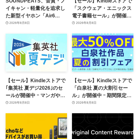
SOUNDPEATS、音質・ノ
【セール】Kindleストアで
イキャン・軽量化を追求し
「スクウェア・エニックス
た新型イヤホン「Air6
電子書籍セール」が開催中
Pro」を8月28日に発売へ
ｰ コミックやゲーム関連書
2026年8月8日
2026年8月8日
籍などが最大50％オフに
【セール】Kindleストアで
【セール】Kindleストアで
｢集英社 夏デジ2026｣のセ
「白泉社 夏の大割引セー
ールが開催中 ｰ マンガや写
ル」が開催中 ｰ 期間限定
真集など1,000冊以上が
70％オフや全巻50％オフな
2026年8月8日
2026年8月8日
30％ポイント還元に
ど