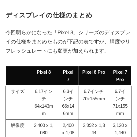
ディスプレイの仕様のまとめ
今回明らかになった「Pixel 8」シリーズのディスプレ
イの仕様をまとめたものが下記の表ですが、輝度やリ
フレッシュレートにも変更が加えられます。
Pixel 8
Pixel
Pixel 8 Pro
Pixel 7
7
Pro
サイズ
6.17イン
6.3イ
6.7インチ
6.7イ
チ
ンチ
70x155mm
ンチ
64x143m
66x14
71x155
m
6mm
mm
解像度
2,400 x 1,
2,400
2,992 x 1,3
3,120 x
080
x 1,08
44
1,440