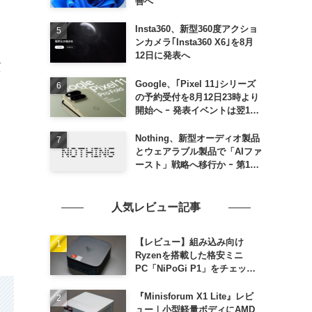
善へ
Insta360、新型360度アクショ
ンカメラ｢Insta360 X6｣を8月
12日に発表へ
質
Google、｢Pixel 11｣シリーズ
の予約受付を8月12日23時より
開始へ ｰ 発表イベントは翌13
日午前7時〜
Nothing、新型オーディオ製品
とウェアラブル製品で「AIファ
ースト」戦略へ移行か ｰ 第1弾
製品は8〜9月に順次発表との
情報
人気レビュー記事
【レビュー】組み込み向け
Ryzenを搭載した格安ミニ
PC「NiPoGi P1」をチェック
ｰ 1年前の同価格帯モデルより
高性能
『Minisforum X1 Lite』レビ
ュー｜小型軽量ボディにAMD