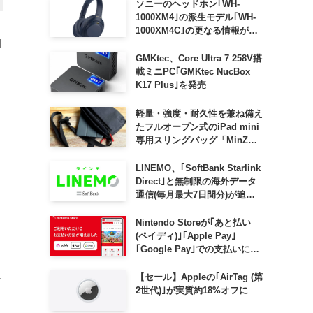
ソニーのヘッドホン｢WH-
1000XM4｣の派生モデル｢WH-
1000XM4C｣の更なる情報が明
｣
らかに
GMKtec、Core Ultra 7 258V搭
載ミニPC｢GMKtec NucBox
K17 Plus｣を発売
軽量・強度・耐久性を兼ね備え
たフルオープン式のiPad mini
専用スリングバッグ「MinZ
SLING mini for iPad mini」
発売
LINEMO、｢SoftBank Starlink
Direct｣と無制限の海外データ
通信(毎月最大7日間分)が追加
料金なしで利用可能に
Nintendo Storeが｢あと払い
(ペイディ)｣｢Apple Pay｣
｢Google Pay｣での支払いに対
応
【セール】Appleの｢AirTag (第
す
2世代)｣が実質約18%オフに