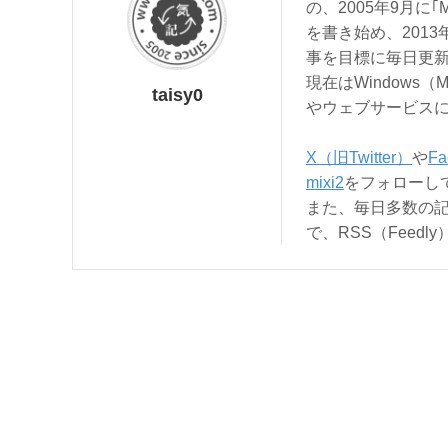
の、2005年9月に｢
を書き始め、201
事を目標に毎日更
現在はWindows（
taisy0
やウェブサービス
X（旧Twitter）
や
Fa
mixi2
をフォローし
また、毎日多数の
で、RSS（Feed