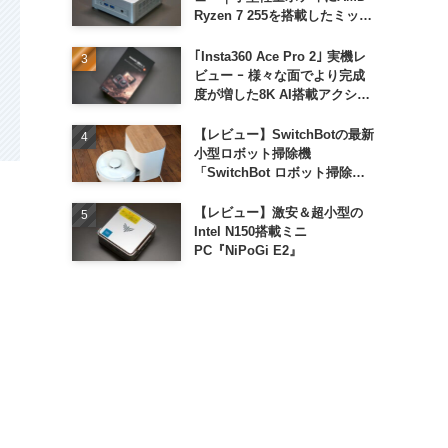
Ryzen 7 255を搭載したミッド
レンジモデル
｢Insta360 Ace Pro 2｣ 実機レ
ビュー ｰ 様々な面でより完成
度が増した8K AI搭載アクショ
ンカメラ
【レビュー】SwitchBotの最新
小型ロボット掃除機
「SwitchBot ロボット掃除機
K11+」
【レビュー】激安＆超小型の
Intel N150搭載ミニ
PC『NiPoGi E2』