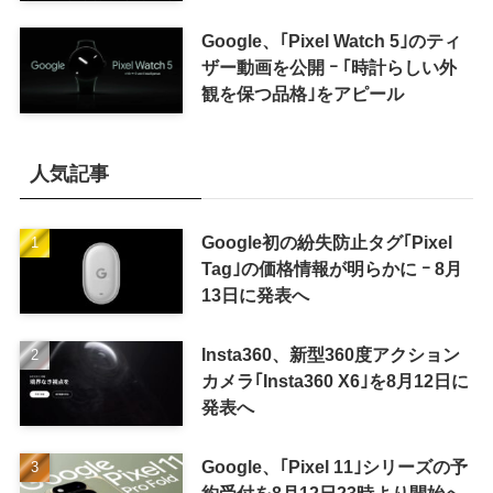
ツ報酬プログラム｣を導入へ ｰ 従
来の｢収益分配｣は廃止
Google、｢Pixel Watch 5｣のティ
ザー動画を公開 ｰ ｢時計らしい外
観を保つ品格｣をアピール
人気記事
Google初の紛失防止タグ｢Pixel
Tag｣の価格情報が明らかに ｰ 8月
13日に発表へ
Insta360、新型360度アクション
カメラ｢Insta360 X6｣を8月12日に
発表へ
Google、｢Pixel 11｣シリーズの予
約受付を8月12日23時より開始へ