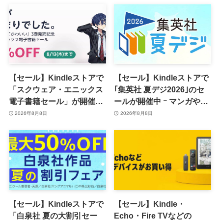
【セール】Kindleストアで
【セール】Kindleストアで
「スクウェア・エニックス
｢集英社 夏デジ2026｣のセ
電子書籍セール」が開催中
ールが開催中 ｰ マンガや写
ｰ コミックやゲーム関連書
真集など1,000冊以上が
2026年8月8日
2026年8月8日
籍などが最大50％オフに
30％ポイント還元に
【セール】Kindleストアで
【セール】Kindle・
「白泉社 夏の大割引セー
Echo・Fire TVなどの