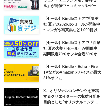
ル」が開催中 ｰ コミックやゲーム
関連書籍などが最大50％オフに
【セール】Kindleストアで｢集英
社 夏デジ2026｣のセールが開催中
ｰ マンガや写真集など1,000冊以上
が30％ポイント還元に
【セール】Kindleストアで「白泉
社 夏の大割引セール」が開催中 ｰ
期間限定70％オフや全巻50％オフ
など
【セール】Kindle・Echo・Fire
TVなどのAmazonデバイスが最大
31%オフに
X、オリジナルコンテンツを投稿
するクリエイターへの収益分配を
目的とした｢オリジナルコンテン