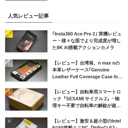
人気レビュー記事
｢Insta360 Ace Pro 2｣ 実機レビュ
ー ｰ 様々な面でより完成度が増し
た8K AI搭載アクションカメラ
【レビュー】台湾発、n max nの
本革レザーケース｢Genuine
Leather Full Coverage Case for
iPhone 16 Pro｣
【レビュー】自転車用スマートロ
ック『SESAMI サイクル 2』ｰ 物
理キー不要で自転車の解錠が超簡
単に
【レビュー】激安＆超小型のIntel
N150搭載ミニPC『NiPoGi E2』