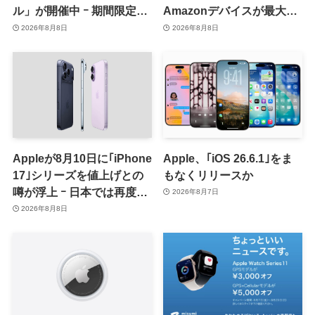
ル」が開催中 ｰ 期間限定
Amazonデバイスが最大
70％オフや全巻50％オフな
31%オフに
2026年8月8日
2026年8月8日
ど
Appleが8月10日に｢iPhone
Apple、｢iOS 26.6.1｣をま
17｣シリーズを値上げとの
もなくリリースか
噂が浮上 ｰ 日本では再度値
2026年8月7日
上げの可能性も?!
2026年8月8日