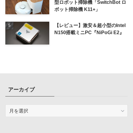
型ロボット掃除機「SwitchBot ロ
ボット掃除機 K11+」
【レビュー】激安＆超小型のIntel
N150搭載ミニPC『NiPoGi E2』
アーカイブ
ア
ー
カ
イ