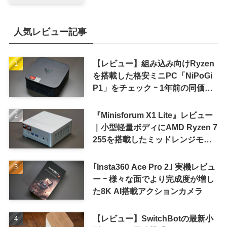
8〜9月に順次発表との情報
人気レビュー記事
【レビュー】組み込み向けRyzen
を搭載した格安ミニPC「NiPoGi
P1」をチェック ｰ 1年前の同価格
帯モデルより高性能
『Minisforum X1 Lite』レビュー
｜小型軽量ボディにAMD Ryzen 7
255を搭載したミッドレンジモデ
ル
｢Insta360 Ace Pro 2｣ 実機レビュ
ー ｰ 様々な面でより完成度が増し
た8K AI搭載アクションカメラ
【レビュー】SwitchBotの最新小