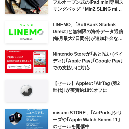
フルオープン式のiPad mini専用ス
リングバッグ「MinZ SLING mini
for iPad mini」発売
LINEMO、｢SoftBank Starlink
Direct｣と無制限の海外データ通信
(毎月最大7日間分)が追加料金なし
で利用可能に
Nintendo Storeが｢あと払い (ペイ
ディ)｣｢Apple Pay｣｢Google Pay｣
での支払いに対応
【セール】Appleの｢AirTag (第2
世代)｣が実質約18%オフに
misumi STORE、｢AirPods｣シリ
ーズや｢Apple Watch Series 11｣
のセールを開催中