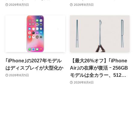
月8日か9月9日に開催見込
ァームウェア｢9A5336b｣を
2026年8月5日
2026年8月5日
み
提供開始
｢iPhone｣の2027年モデル
【最大26%オフ】｢iPhone
はディスプレイが大型化か
Air｣の在庫が復活 ｰ 256GB
モデルは全カラー、512GB
2026年8月5日
モデルはホワイト以外が在
2026年8月4日
庫有り