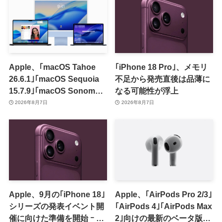
Apple、｢macOS Tahoe
｢iPhone 18 Pro｣、メモリ
26.6.1｣｢macOS Sequoia
不足から発売直後は品薄に
15.7.9｣｢macOS Sonoma
なる可能性が浮上
14.8.9｣をリリース ｰ 画面共
2026年8月7日
2026年8月7日
有の脆弱性を修正
Apple、9月の｢iPhone 18｣
Apple、｢AirPods Pro 2/3｣
シリーズの発表イベント開
｢AirPods 4｣｢AirPods Max
催に向けた準備を開始 ｰ 9
2｣向けの最新のベータ版フ