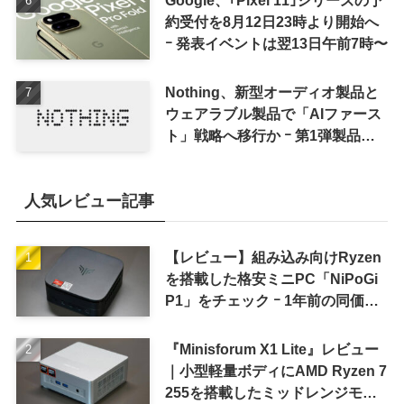
Google、｢Pixel 11｣シリーズの予
約受付を8月12日23時より開始へ
ｰ 発表イベントは翌13日午前7時〜
Nothing、新型オーディオ製品と
ウェアラブル製品で「AIファース
ト」戦略へ移行か ｰ 第1弾製品は
8〜9月に順次発表との情報
人気レビュー記事
【レビュー】組み込み向けRyzen
を搭載した格安ミニPC「NiPoGi
P1」をチェック ｰ 1年前の同価格
帯モデルより高性能
『Minisforum X1 Lite』レビュー
｜小型軽量ボディにAMD Ryzen 7
255を搭載したミッドレンジモデ