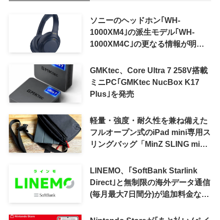
ソニーのヘッドホン｢WH-
1000XM4｣の派生モデル｢WH-
1000XM4C｣の更なる情報が明ら
かに
GMKtec、Core Ultra 7 258V搭載
ミニPC｢GMKtec NucBox K17
Plus｣を発売
軽量・強度・耐久性を兼ね備えた
フルオープン式のiPad mini専用ス
リングバッグ「MinZ SLING mini
for iPad mini」発売
LINEMO、｢SoftBank Starlink
Direct｣と無制限の海外データ通信
(毎月最大7日間分)が追加料金なし
で利用可能に