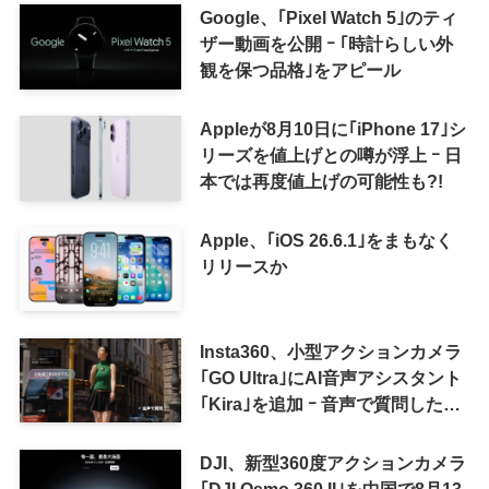
来の｢収益分配｣は廃止
Google、｢Pixel Watch 5｣のティ
ザー動画を公開 ｰ ｢時計らしい外
観を保つ品格｣をアピール
Appleが8月10日に｢iPhone 17｣シ
リーズを値上げとの噂が浮上 ｰ 日
本では再度値上げの可能性も?!
Apple、｢iOS 26.6.1｣をまもなく
リリースか
Insta360、小型アクションカメラ
｢GO Ultra｣にAI音声アシスタント
｢Kira｣を追加 ｰ 音声で質問した
り、リアルタイム翻訳などが利用
可能に
DJI、新型360度アクションカメラ
｢DJI Osmo 360 II｣を中国で8月13