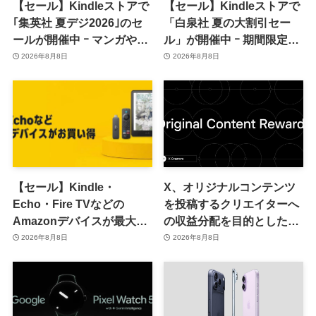
【セール】Kindleストアで
【セール】Kindleストアで
｢集英社 夏デジ2026｣のセ
「白泉社 夏の大割引セー
ールが開催中 ｰ マンガや写
ル」が開催中 ｰ 期間限定
真集など1,000冊以上が
70％オフや全巻50％オフな
2026年8月8日
2026年8月8日
30％ポイント還元に
ど
【セール】Kindle・
X、オリジナルコンテンツ
Echo・Fire TVなどの
を投稿するクリエイターへ
Amazonデバイスが最大
の収益分配を目的とした
31%オフに
｢オリジナルコンテンツ報
2026年8月8日
2026年8月8日
酬プログラム｣を導入へ ｰ
従来の｢収益分配｣は廃止