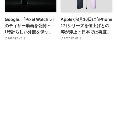
Google、｢Pixel Watch 5｣
Appleが8月10日に｢iPhone
のティザー動画を公開 ｰ
17｣シリーズを値上げとの
｢時計らしい外観を保つ品
噂が浮上 ｰ 日本では再度値
格｣をアピール
上げの可能性も?!
2026年8月8日
2026年8月8日