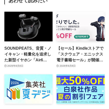
あわせて読みたい
SOUNDPEATS、音質・ノ
【セール】Kindleストアで
イキャン・軽量化を追求し
「スクウェア・エニックス
た新型イヤホン「Air6
電子書籍セール」が開催中
Pro」を8月28日に発売へ
ｰ コミックやゲーム関連書
2026年8月8日
2026年8月8日
籍などが最大50％オフに