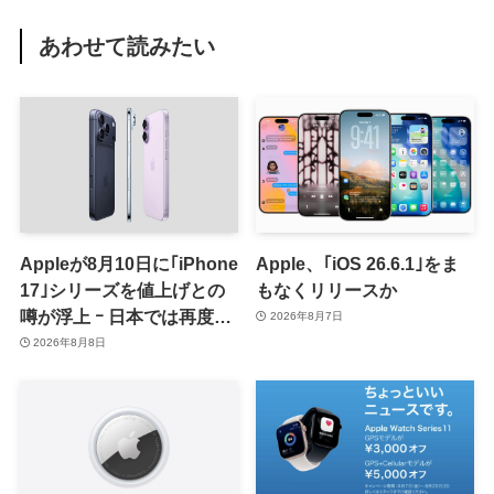
あわせて読みたい
Appleが8月10日に｢iPhone
Apple、｢iOS 26.6.1｣をま
17｣シリーズを値上げとの
もなくリリースか
噂が浮上 ｰ 日本では再度値
2026年8月7日
上げの可能性も?!
2026年8月8日