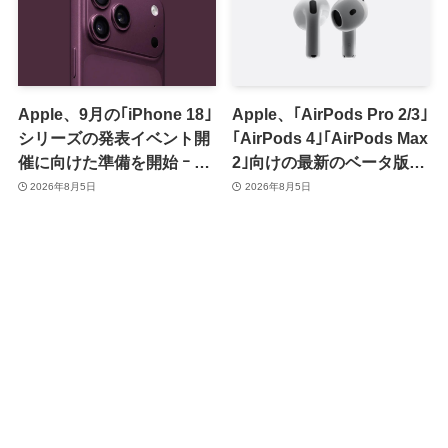
Apple、9月の｢iPhone 18｣
Apple、｢AirPods Pro 2/3｣
シリーズの発表イベント開
｢AirPods 4｣｢AirPods Max
催に向けた準備を開始 ｰ 9
2｣向けの最新のベータ版フ
月8日か9月9日に開催見込
ァームウェア｢9A5336b｣を
2026年8月5日
2026年8月5日
み
提供開始