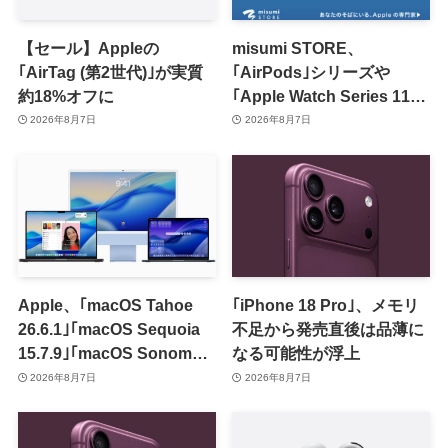
【セール】Appleの
misumi STORE、
｢AirTag (第2世代)｣が実質
｢AirPods｣シリーズや
約18%オフに
｢Apple Watch Series 11｣
のセールを開催中
2026年8月7日
2026年8月7日
Apple、｢macOS Tahoe
｢iPhone 18 Pro｣、メモリ
26.6.1｣｢macOS Sequoia
不足から発売直後は品薄に
15.7.9｣｢macOS Sonoma
なる可能性が浮上
14.8.9｣をリリース ｰ 画面共
2026年8月7日
2026年8月7日
有の脆弱性を修正