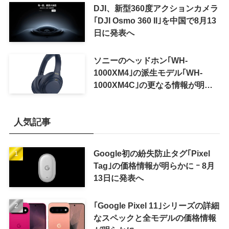
可能に
DJI、新型360度アクションカメラ
｢DJI Osmo 360 II｣を中国で8月13
日に発表へ
ソニーのヘッドホン｢WH-
1000XM4｣の派生モデル｢WH-
1000XM4C｣の更なる情報が明ら
かに
人気記事
Google初の紛失防止タグ｢Pixel
Tag｣の価格情報が明らかに ｰ 8月
13日に発表へ
｢Google Pixel 11｣シリーズの詳細
なスペックと全モデルの価格情報