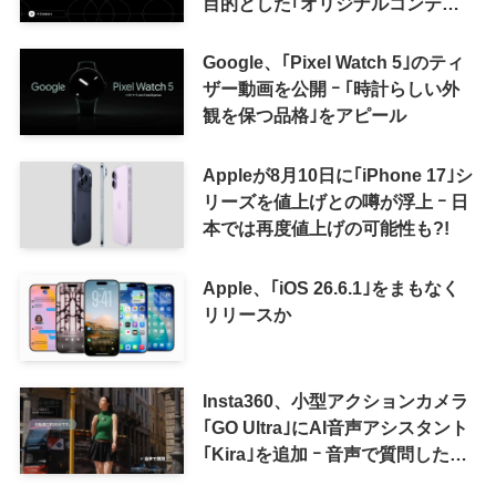
目的とした｢オリジナルコンテン
ツ報酬プログラム｣を導入へ ｰ 従
来の｢収益分配｣は廃止
Google、｢Pixel Watch 5｣のティ
ザー動画を公開 ｰ ｢時計らしい外
観を保つ品格｣をアピール
Appleが8月10日に｢iPhone 17｣シ
リーズを値上げとの噂が浮上 ｰ 日
本では再度値上げの可能性も?!
Apple、｢iOS 26.6.1｣をまもなく
リリースか
Insta360、小型アクションカメラ
｢GO Ultra｣にAI音声アシスタント
｢Kira｣を追加 ｰ 音声で質問した
り、リアルタイム翻訳などが利用