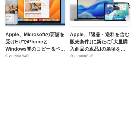
Apple、Microsoftの要請を
Apple、｢返品・送料を含む
受けEUでiPhoneと
販売条件｣に新たに｢大量購
Windows間のコピー＆ペー
入商品の返品｣の条項を追
スト機能を提供へ
加 ｰ 大量購入商品の返品に
2026年8月4日
2026年8月3日
15％の手数料