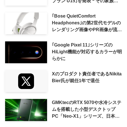
プラン U15｣を発表 ｰ その家族が
おトクになる｢ドコモ 親子割｣も
｢Bose QuietComfort
Headphones｣の第2世代モデルの
レンダリング画像やPR画像が流出
ｰ まもなく発表か
｢Google Pixel 11｣シリーズの
HiLight機能が対応するカラーが明
らかに
Xのプロダクト責任者であるNikita
Bier氏が就任1年で退任
GMKtecのRTX 5070や水冷システ
ムを搭載した小型デスクトップ
PC「Neo-X1」シリーズ、日本で
も9月中旬に発売へ