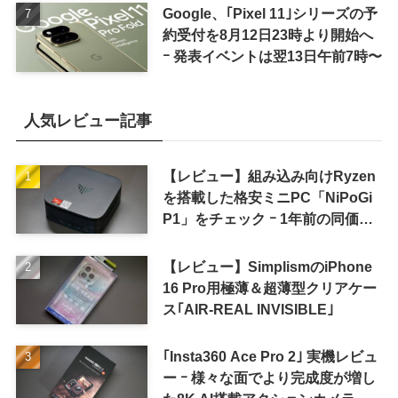
Google、｢Pixel 11｣シリーズの予
約受付を8月12日23時より開始へ
ｰ 発表イベントは翌13日午前7時〜
人気レビュー記事
【レビュー】組み込み向けRyzen
を搭載した格安ミニPC「NiPoGi
P1」をチェック ｰ 1年前の同価格
帯モデルより高性能
【レビュー】SimplismのiPhone
16 Pro用極薄＆超薄型クリアケー
ス｢AIR-REAL INVISIBLE｣
｢Insta360 Ace Pro 2｣ 実機レビュ
ー ｰ 様々な面でより完成度が増し