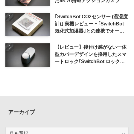
た8K AI搭載アクションカメラ
｢SwitchBot CO2センサー (温湿度
計)｣ 実機レビュー ｰ ｢SwitchBot
気化式加湿器｣との連携でオート
メーション化が便利
【レビュー】後付け感がない一体
型カバーデザインを採用したスマ
ートロック｢SwitchBot ロック
Ultra｣｜充電式バッテリーも標準
採用
アーカイブ
ア