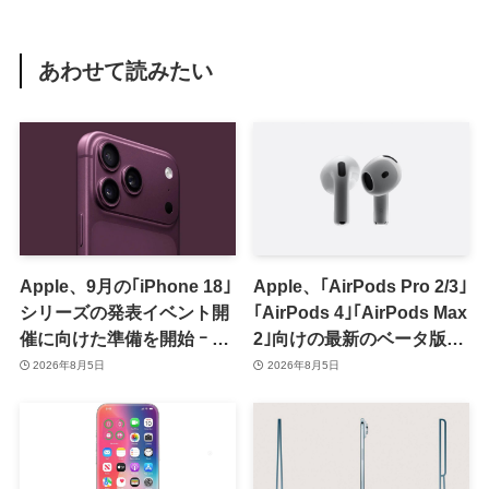
あわせて読みたい
Apple、9月の｢iPhone 18｣
Apple、｢AirPods Pro 2/3｣
シリーズの発表イベント開
｢AirPods 4｣｢AirPods Max
催に向けた準備を開始 ｰ 9
2｣向けの最新のベータ版フ
月8日か9月9日に開催見込
ァームウェア｢9A5336b｣を
2026年8月5日
2026年8月5日
み
提供開始