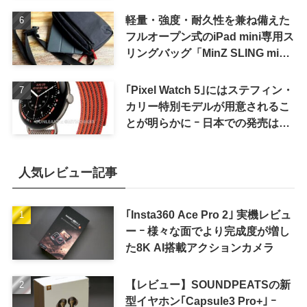
軽量・強度・耐久性を兼ね備えた
フルオープン式のiPad mini専用ス
リングバッグ「MinZ SLING mini
for iPad mini」発売
｢Pixel Watch 5｣にはステフィン・
カリー特別モデルが用意されるこ
とが明らかに ｰ 日本での発売は期
待しない方が良さそう
人気レビュー記事
｢Insta360 Ace Pro 2｣ 実機レビュ
ー ｰ 様々な面でより完成度が増し
た8K AI搭載アクションカメラ
【レビュー】SOUNDPEATSの新
型イヤホン｢Capsule3 Pro+｣ ｰ