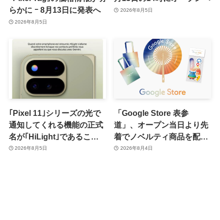
らかに ｰ 8月13日に発表へ
2026年8月5日
2026年8月5日
｢Pixel 11｣シリーズの光で
「Google Store 表参
通知してくれる機能の正式
道」、オープン当日より先
名が｢HiLight｣であること
着でノベルティ商品を配布
が確認される
へ
2026年8月5日
2026年8月4日