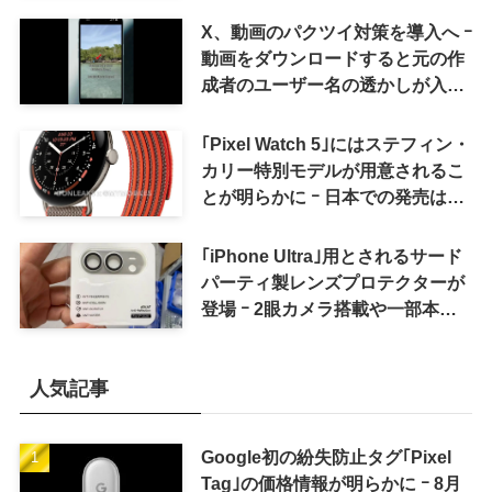
X、動画のパクツイ対策を導入へ ｰ
動画をダウンロードすると元の作
成者のユーザー名の透かしが入る
ように
｢Pixel Watch 5｣にはステフィン・
カリー特別モデルが用意されるこ
とが明らかに ｰ 日本での発売は期
待しない方が良さそう
｢iPhone Ultra｣用とされるサード
パーティ製レンズプロテクターが
登場 ｰ 2眼カメラ搭載や一部本体
カラーを示唆
人気記事
Google初の紛失防止タグ｢Pixel
Tag｣の価格情報が明らかに ｰ 8月