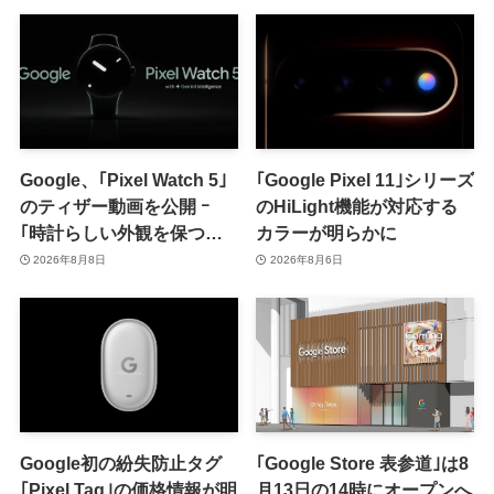
い方が良さそう
Google、｢Pixel Watch 5｣
｢Google Pixel 11｣シリーズ
のティザー動画を公開 ｰ
のHiLight機能が対応する
｢時計らしい外観を保つ品
カラーが明らかに
格｣をアピール
2026年8月8日
2026年8月6日
Google初の紛失防止タグ
｢Google Store 表参道｣は8
｢Pixel Tag｣の価格情報が明
月13日の14時にオープンへ