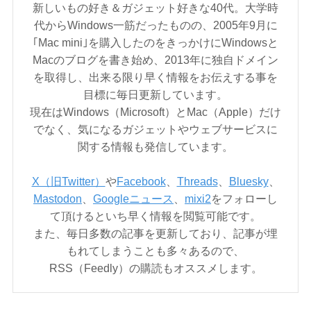
新しいもの好き＆ガジェット好きな40代。大学時
代からWindows一筋だったものの、2005年9月に
｢Mac mini｣を購入したのをきっかけにWindowsと
Macのブログを書き始め、2013年に独自ドメイン
を取得し、出来る限り早く情報をお伝えする事を
目標に毎日更新しています。
現在はWindows（Microsoft）とMac（Apple）だけ
でなく、気になるガジェットやウェブサービスに
関する情報も発信しています。
X（旧Twitter）
や
Facebook
、
Threads
、
Bluesky
、
Mastodon
、
Googleニュース
、
mixi2
をフォローし
て頂けるといち早く情報を閲覧可能です。
また、毎日多数の記事を更新しており、記事が埋
もれてしまうことも多々あるので、
RSS（Feedly）の購読もオススメします。