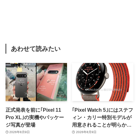
あわせて読みたい
正式発表を前に｢Pixel 11
｢Pixel Watch 5｣にはステフ
Pro XL｣の実機やパッケー
ィン・カリー特別モデルが
ジ写真が登場
用意されることが明らかに
ｰ 日本での発売は期待しな
2026年8月9日
2026年8月9日