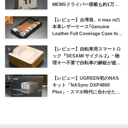
MEMSドライバー搭載も約1万円
の高コスパが特徴
【レビュー】台湾発、n max nの
本革レザーケース｢Genuine
Leather Full Coverage Case for
iPhone 16 Pro｣
【レビュー】自転車用スマートロ
ック『SESAMI サイクル 2』ｰ 物
理キー不要で自転車の解錠が超簡
単に
【レビュー】UGREEN初のNAS
キット「NASync DXP4800
Plus」ｰ スマホ時代に合わせた設
計で、写真や動画によるスマホの
容量圧迫問題も解決