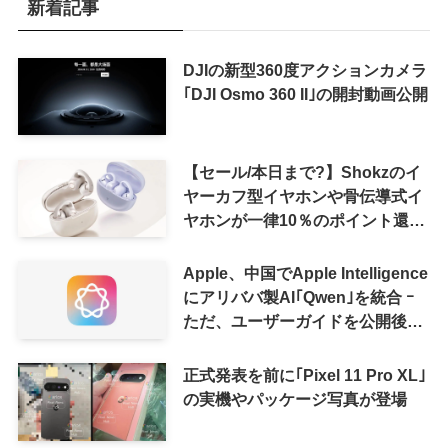
新着記事
DJIの新型360度アクションカメラ
｢DJI Osmo 360 II｣の開封動画公開
【セール/本日まで?】Shokzのイ
ヤーカフ型イヤホンや骨伝導式イ
ヤホンが一律10％のポイント還元
に
Apple、中国でApple Intelligence
にアリババ製AI｢Qwen｣を統合 ｰ
ただ、ユーザーガイドを公開後に
削除
正式発表を前に｢Pixel 11 Pro XL｣
の実機やパッケージ写真が登場