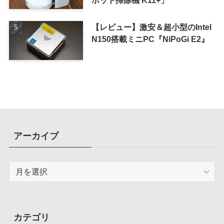
ボット掃除機 K11+」
【レビュー】激安＆超小型のIntel
N150搭載ミニPC『NiPoGi E2』
アーカイブ
ア
ー
カ
イ
ブ
カテゴリ