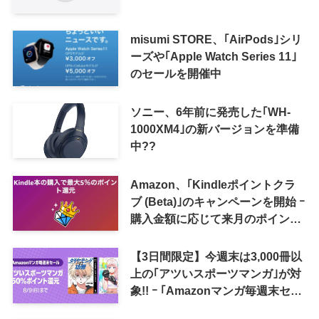
misumi STORE、｢AirPods｣シリ
ーズや｢Apple Watch Series 11｣
のセールを開催中
ソニー、6年前に発売した｢WH-
1000XM4｣の新バージョンを準備
中??
Amazon、｢Kindleポイントクラ
ブ (Beta)｣のキャンペーンを開始 ｰ
購入金額に応じて来月のポイント
還元率アップ
【3日間限定】今週末は3,000冊以
上の｢アツいスポーツマンガ｣が対
象!! ｰ ｢Amazonマンガ毎週末セー
ル｣がスタート