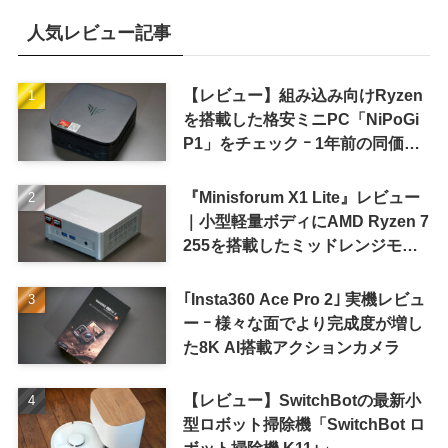
人気レビュー記事
【レビュー】組み込み向けRyzen
を搭載した格安ミニPC「NiPoGi
P1」をチェック ｰ 1年前の同価格
帯モデルより高性能
『Minisforum X1 Lite』レビュー
｜小型軽量ボディにAMD Ryzen 7
255を搭載したミッドレンジモデ
ル
｢Insta360 Ace Pro 2｣ 実機レビュ
ー ｰ 様々な面でより完成度が増し
た8K AI搭載アクションカメラ
【レビュー】SwitchBotの最新小
型ロボット掃除機「SwitchBot ロ