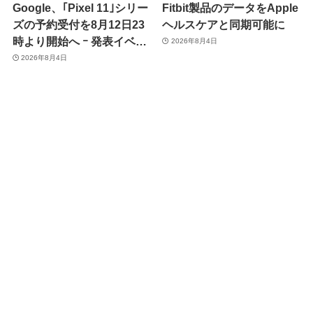
Google、｢Pixel 11｣シリー
Fitbit製品のデータをApple
ズの予約受付を8月12日23
ヘルスケアと同期可能に
時より開始へ ｰ 発表イベン
2026年8月4日
トは翌13日午前7時〜
2026年8月4日