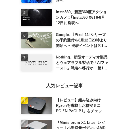
善へ
Insta360、新型360度アクショ
ンカメラ｢Insta360 X6｣を8月
12日に発表へ
Google、｢Pixel 11｣シリーズ
の予約受付を8月12日23時より
開始へ ｰ 発表イベントは翌13
日午前7時〜
Nothing、新型オーディオ製品
とウェアラブル製品で「AIファ
ースト」戦略へ移行か ｰ 第1弾
製品は8〜9月に順次発表との
情報
人気レビュー記事
【レビュー】組み込み向け
Ryzenを搭載した格安ミニ
PC「NiPoGi P1」をチェック
ｰ 1年前の同価格帯モデルより
高性能
『Minisforum X1 Lite』レビ
ュー｜小型軽量ボディにAMD