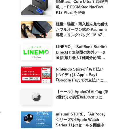
GMKtec、Core Ultra 7 258V搭
載ミニPC｢GMKtec NucBox
K17 Plus｣を発売
軽量・強度・耐久性を兼ね備え
たフルオープン式のiPad mini
専用スリングバッグ「MinZ
SLING mini for iPad mini」
発売
LINEMO、｢SoftBank Starlink
Direct｣と無制限の海外データ
通信(毎月最大7日間分)が追加
料金なしで利用可能に
Nintendo Storeが｢あと払い
(ペイディ)｣｢Apple Pay｣
｢Google Pay｣での支払いに対
応
【セール】Appleの｢AirTag (第
2世代)｣が実質約18%オフに
ク
misumi STORE、｢AirPods｣
シリーズや｢Apple Watch
Series 11｣のセールを開催中