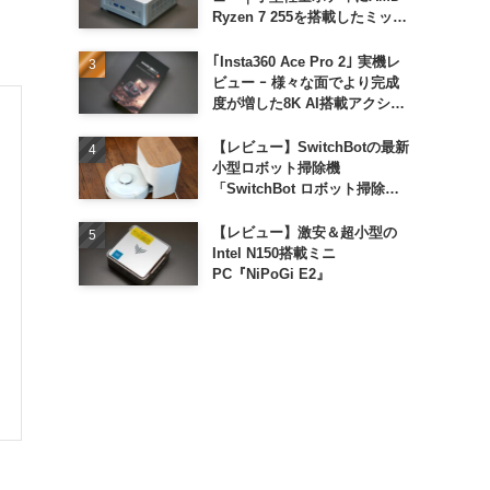
Ryzen 7 255を搭載したミッド
レンジモデル
｢Insta360 Ace Pro 2｣ 実機レ
ビュー ｰ 様々な面でより完成
度が増した8K AI搭載アクショ
ンカメラ
【レビュー】SwitchBotの最新
小型ロボット掃除機
「SwitchBot ロボット掃除機
K11+」
【レビュー】激安＆超小型の
Intel N150搭載ミニ
PC『NiPoGi E2』