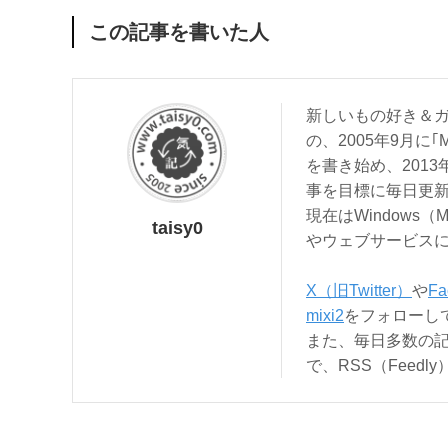
この記事を書いた人
新しいもの好き＆ガ
の、2005年9月に｢
を書き始め、201
事を目標に毎日更
現在はWindows（
taisy0
やウェブサービス
X（旧Twitter）
や
Fa
mixi2
をフォローし
また、毎日多数の
で、RSS（Feed