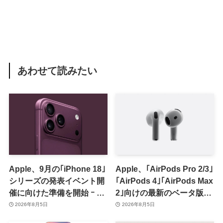
あわせて読みたい
Apple、9月の｢iPhone 18｣
Apple、｢AirPods Pro 2/3｣
シリーズの発表イベント開
｢AirPods 4｣｢AirPods Max
催に向けた準備を開始 ｰ 9
2｣向けの最新のベータ版フ
月8日か9月9日に開催見込
ァームウェア｢9A5336b｣を
2026年8月5日
2026年8月5日
み
提供開始