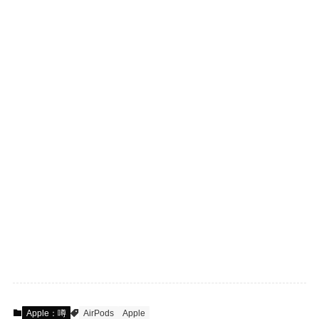
Apple：噂
AirPods
Apple