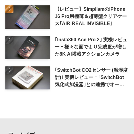
ル
【レビュー】SimplismのiPhone
16 Pro用極薄＆超薄型クリアケー
ス｢AIR-REAL INVISIBLE｣
｢Insta360 Ace Pro 2｣ 実機レビュ
ー ｰ 様々な面でより完成度が増し
た8K AI搭載アクションカメラ
｢SwitchBot CO2センサー (温湿度
計)｣ 実機レビュー ｰ ｢SwitchBot
気化式加湿器｣との連携でオート
メーション化が便利