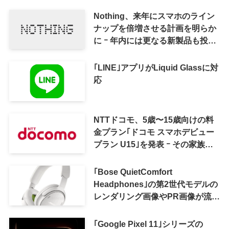
Nothing、来年にスマホのライン
ナップを倍増させる計画を明らか
に ｰ 年内には更なる新製品も投入
へ
｢LINE｣アプリがLiquid Glassに対
応
NTTドコモ、5歳〜15歳向けの料
金プラン｢ドコモ スマホデビュー
プラン U15｣を発表 ｰ その家族が
おトクになる｢ドコモ 親子割｣も
｢Bose QuietComfort
Headphones｣の第2世代モデルの
レンダリング画像やPR画像が流出
ｰ まもなく発表か
｢Google Pixel 11｣シリーズの