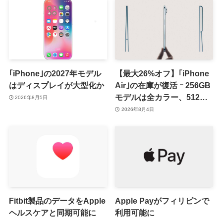
｢iPhone｣の2027年モデル
【最大26%オフ】｢iPhone
はディスプレイが大型化か
Air｣の在庫が復活 ｰ 256GB
モデルは全カラー、512GB
2026年8月5日
モデルはホワイト以外が在
2026年8月4日
庫有り
Fitbit製品のデータをApple
Apple Payがフィリピンで
ヘルスケアと同期可能に
利用可能に