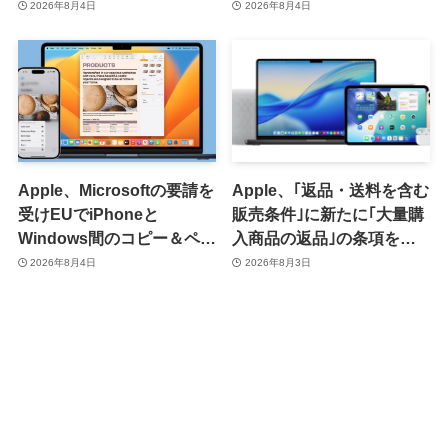
2026年8月4日
2026年8月4日
Apple、Microsoftの要請を
Apple、｢返品・送料を含む
受けEUでiPhoneと
販売条件｣に新たに｢大量購
Windows間のコピー＆ペー
入商品の返品｣の条項を追
スト機能を提供へ
加 ｰ 大量購入商品の返品に
2026年8月4日
2026年8月3日
15％の手数料