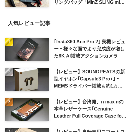
リングバッグ「MinZ SLING mini
for iPad mini」発売
人気レビュー記事
｢Insta360 Ace Pro 2｣ 実機レビュ
ー ｰ 様々な面でより完成度が増し
た8K AI搭載アクションカメラ
【レビュー】SOUNDPEATSの新
型イヤホン｢Capsule3 Pro+｣ ｰ
MEMSドライバー搭載も約1万円
の高コスパが特徴
【レビュー】台湾発、n max nの
本革レザーケース｢Genuine
Leather Full Coverage Case for
iPhone 16 Pro｣
【レビュー】自転車用スマートロ