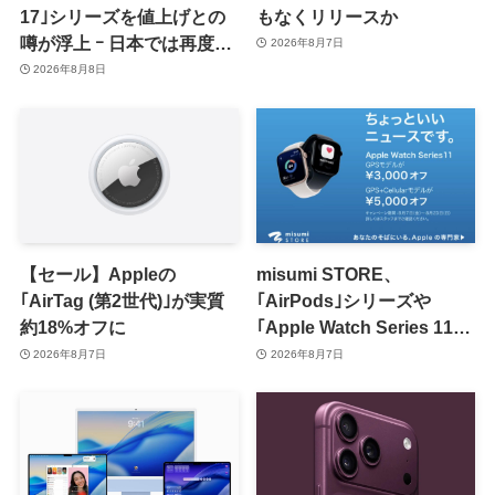
17｣シリーズを値上げとの
もなくリリースか
噂が浮上 ｰ 日本では再度値
2026年8月7日
上げの可能性も?!
2026年8月8日
【セール】Appleの
misumi STORE、
｢AirTag (第2世代)｣が実質
｢AirPods｣シリーズや
約18%オフに
｢Apple Watch Series 11｣
のセールを開催中
2026年8月7日
2026年8月7日