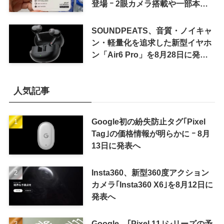
登場 ｰ 2眼カメラ搭載や一部本体
カラーを示唆
SOUNDPEATS、音質・ノイキャ
ン・軽量化を追求した新型イヤホ
ン「Air6 Pro」を8月28日に発売
へ
人気記事
Google初の紛失防止タグ｢Pixel
Tag｣の価格情報が明らかに ｰ 8月
13日に発表へ
Insta360、新型360度アクション
カメラ｢Insta360 X6｣を8月12日に
発表へ
Google、｢Pixel 11｣シリーズの予