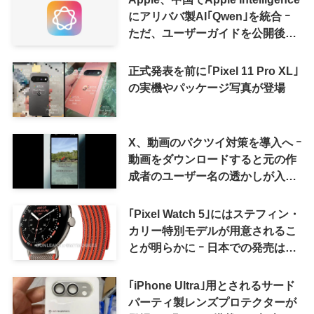
にアリババ製AI｢Qwen｣を統合 ｰ
ただ、ユーザーガイドを公開後に
削除
正式発表を前に｢Pixel 11 Pro XL｣
の実機やパッケージ写真が登場
X、動画のパクツイ対策を導入へ ｰ
動画をダウンロードすると元の作
成者のユーザー名の透かしが入る
ように
｢Pixel Watch 5｣にはステフィン・
カリー特別モデルが用意されるこ
とが明らかに ｰ 日本での発売は期
待しない方が良さそう
｢iPhone Ultra｣用とされるサード
パーティ製レンズプロテクターが