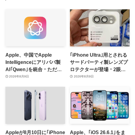
Apple、中国でApple
｢iPhone Ultra｣用とされる
Intelligenceにアリババ製
サードパーティ製レンズプ
AI｢Qwen｣を統合 ｰ ただ、
ロテクターが登場 ｰ 2眼カ
ユーザーガイドを公開後に
メラ搭載や一部本体カラー
2026年8月9日
2026年8月9日
削除
を示唆
Appleが8月10日に｢iPhone
Apple、｢iOS 26.6.1｣をま