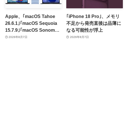
Apple、｢macOS Tahoe
｢iPhone 18 Pro｣、メモリ
26.6.1｣｢macOS Sequoia
不足から発売直後は品薄に
15.7.9｣｢macOS Sonoma
なる可能性が浮上
14.8.9｣をリリース ｰ 画面共
2026年8月7日
2026年8月7日
有の脆弱性を修正