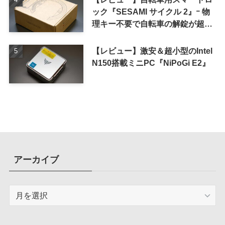
ック『SESAMI サイクル 2』ｰ 物
理キー不要で自転車の解錠が超簡
単に
【レビュー】激安＆超小型のIntel
N150搭載ミニPC『NiPoGi E2』
アーカイブ
ア
ー
カ