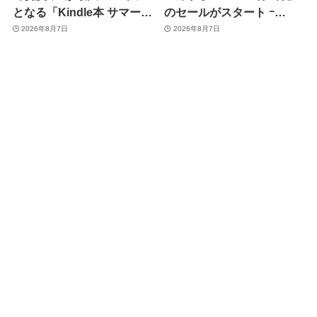
となる「Kindle本 サマーセ
のセールがスタート ｰ
ール第2弾」がスタート
KADOKAWAのKindle本
2026年8月7日
2026年8月7日
7,000冊以上が最大50％オ
フに