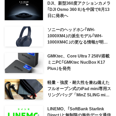
可能に
DJI、新型360度アクションカメラ
｢DJI Osmo 360 II｣を中国で8月13
日に発表へ
ソニーのヘッドホン｢WH-
1000XM4｣の派生モデル｢WH-
1000XM4C｣の更なる情報が明ら
かに
GMKtec、Core Ultra 7 258V搭載
ミニPC｢GMKtec NucBox K17
Plus｣を発売
軽量・強度・耐久性を兼ね備えた
フルオープン式のiPad mini専用ス
リングバッグ「MinZ SLING mini
for iPad mini」発売
LINEMO、｢SoftBank Starlink
Direct｣と無制限の海外データ通信