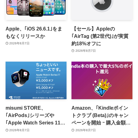
Apple、｢iOS 26.6.1｣をま
【セール】Appleの
もなくリリースか
｢AirTag (第2世代)｣が実質
約18%オフに
2026年8月7日
2026年8月7日
misumi STORE、
Amazon、｢Kindleポイン
｢AirPods｣シリーズや
トクラブ (Beta)｣のキャン
｢Apple Watch Series 11｣
ペーンを開始 ｰ 購入金額に
のセールを開催中
応じて来月のポイント還元
2026年8月7日
2026年8月7日
率アップ