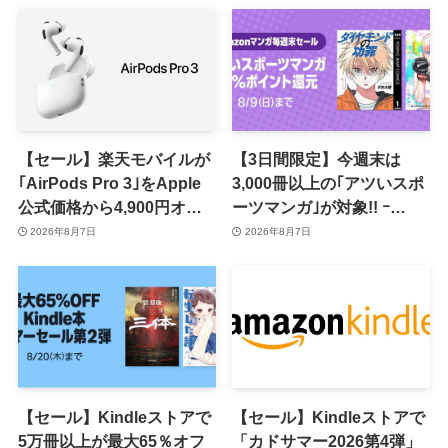
【セール】楽天モバイルが
【3日間限定】今週末は
｢AirPods Pro 3｣をApple
3,000冊以上の｢アツいスポ
公式価格から4,900円オフ
ーツマンガ｣が対象!! ｰ
で販売中
｢Amazonマンガ毎週末セ
2026年8月7日
2026年8月7日
ール｣がスタート
【セール】Kindleストアで
【セール】Kindleストアで
5万冊以上が最大65％オフ
「カドサマー2026第4弾」