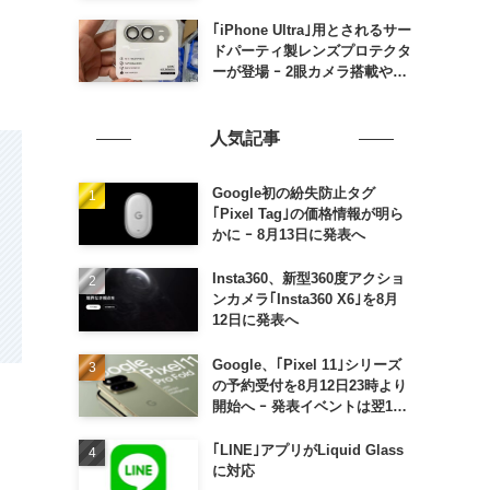
の発売は期待しない方が良さそ
う
｢iPhone Ultra｣用とされるサー
ドパーティ製レンズプロテクタ
ーが登場 ｰ 2眼カメラ搭載や一
部本体カラーを示唆
人気記事
Google初の紛失防止タグ
｢Pixel Tag｣の価格情報が明ら
かに ｰ 8月13日に発表へ
Insta360、新型360度アクショ
ンカメラ｢Insta360 X6｣を8月
12日に発表へ
Google、｢Pixel 11｣シリーズ
の予約受付を8月12日23時より
開始へ ｰ 発表イベントは翌13
日午前7時〜
｢LINE｣アプリがLiquid Glass
に対応