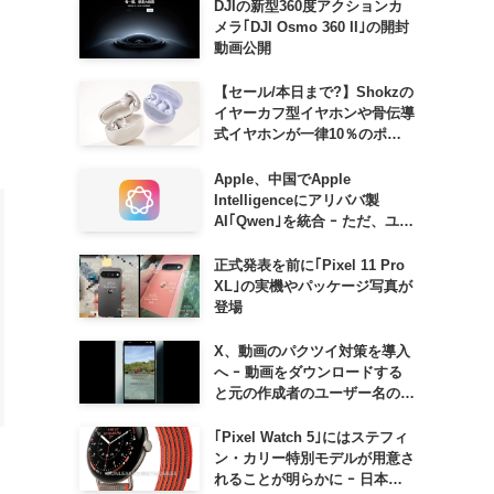
DJIの新型360度アクションカ
メラ｢DJI Osmo 360 II｣の開封
動画公開
【セール/本日まで?】Shokzの
イヤーカフ型イヤホンや骨伝導
式イヤホンが一律10％のポイ
ント還元に
Apple、中国でApple
Intelligenceにアリババ製
AI｢Qwen｣を統合 ｰ ただ、ユー
ザーガイドを公開後に削除
正式発表を前に｢Pixel 11 Pro
XL｣の実機やパッケージ写真が
登場
X、動画のパクツイ対策を導入
へ ｰ 動画をダウンロードする
と元の作成者のユーザー名の透
かしが入るように
｢Pixel Watch 5｣にはステフィ
ン・カリー特別モデルが用意さ
れることが明らかに ｰ 日本で