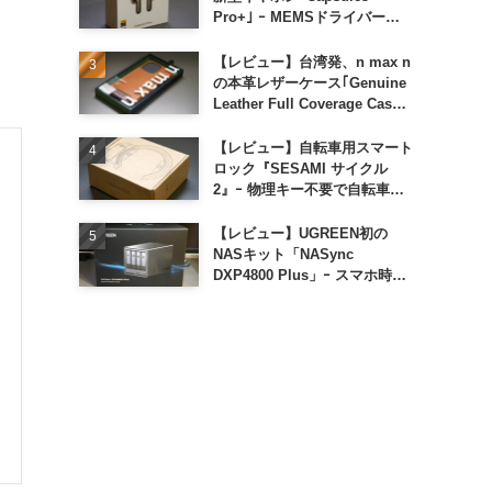
Pro+｣ ｰ MEMSドライバー搭
載も約1万円の高コスパが特徴
【レビュー】台湾発、n max n
の本革レザーケース｢Genuine
Leather Full Coverage Case
for iPhone 16 Pro｣
【レビュー】自転車用スマート
ロック『SESAMI サイクル
2』ｰ 物理キー不要で自転車の
解錠が超簡単に
【レビュー】UGREEN初の
NASキット「NASync
DXP4800 Plus」ｰ スマホ時代
に合わせた設計で、写真や動画
によるスマホの容量圧迫問題も
解決