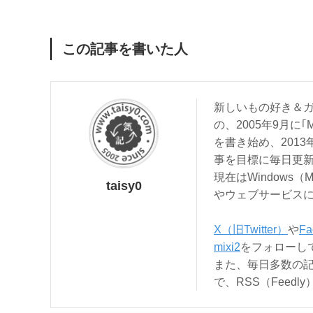
この記事を書いた人
新しいもの好き＆ガ
の、2005年9月に｢
を書き始め、201
事を目標に毎日更
現在はWindows（
taisy0
やウェブサービス
X（旧Twitter）
や
Fa
mixi2
をフォローし
また、毎日多数の
で、RSS（Feed