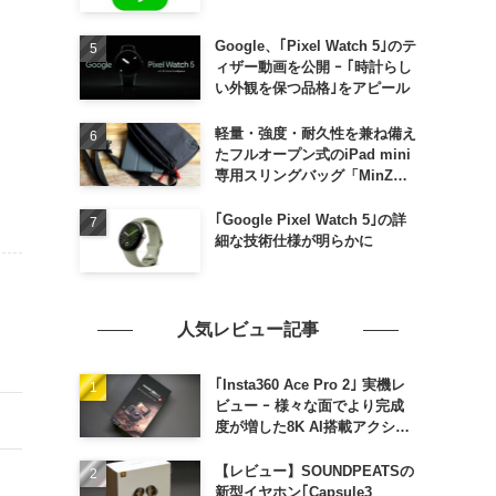
Google、｢Pixel Watch 5｣のテ
ィザー動画を公開 ｰ ｢時計らし
い外観を保つ品格｣をアピール
軽量・強度・耐久性を兼ね備え
たフルオープン式のiPad mini
専用スリングバッグ「MinZ
SLING mini for iPad mini」
発売
｢Google Pixel Watch 5｣の詳
細な技術仕様が明らかに
人気レビュー記事
｢Insta360 Ace Pro 2｣ 実機レ
ビュー ｰ 様々な面でより完成
度が増した8K AI搭載アクショ
ンカメラ
【レビュー】SOUNDPEATSの
新型イヤホン｢Capsule3